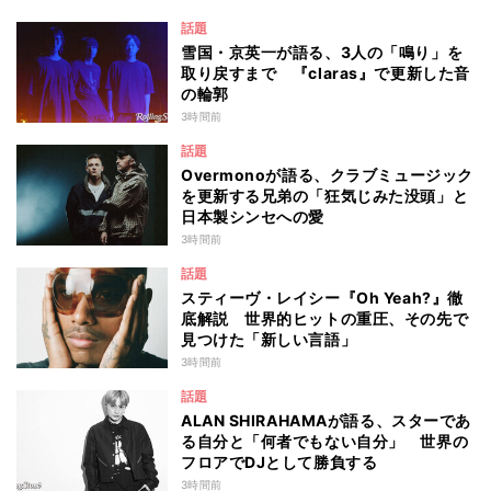
話題
雪国・京英一が語る、3人の「鳴り」を
取り戻すまで 『claras』で更新した音
の輪郭
3時間前
話題
Overmonoが語る、クラブミュージック
を更新する兄弟の「狂気じみた没頭」と
日本製シンセへの愛
3時間前
話題
スティーヴ・レイシー『Oh Yeah?』徹
底解説 世界的ヒットの重圧、その先で
見つけた「新しい言語」
3時間前
話題
ALAN SHIRAHAMAが語る、スターであ
る自分と「何者でもない自分」 世界の
フロアでDJとして勝負する
3時間前