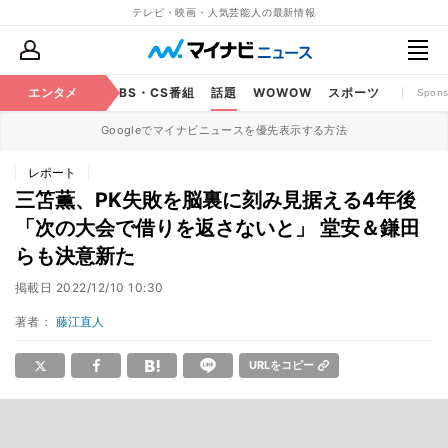
テレビ・映画・人気芸能人の最新情報
映画
エンタメ
YouTube
BS・CS番組
話題
WOWOW
スポーツ
Spons
Googleでマイナビニュースを優先表示する方法
レポート
三笘薫、PK失敗を脳裏に刻み見据える4年後
「次の大会で借りを返さないと」 堂安＆鎌田
らも決意新た
掲載日
2022/12/10 10:30
著者：
藤江直人
URLをコピー