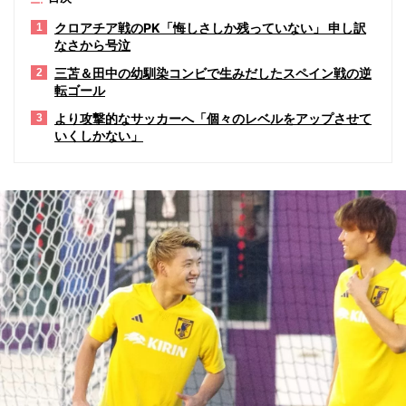
クロアチア戦のPK「悔しさしか残っていない」 申し訳
1
なさから号泣
三苫＆田中の幼馴染コンビで生みだしたスペイン戦の逆
2
転ゴール
より攻撃的なサッカーへ「個々のレベルをアップさせて
3
いくしかない」