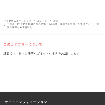
マイナビニューストップ
エンタメ
話題
三笘薫、PK失敗を脳裏に刻み見据える4年後「次の大会で借りを返さないと」 堂
安＆鎌田らも決意新た
このカテゴリーについて
話題の人・物・出来事などホットなネタをお届けします。
サイトインフォメーション