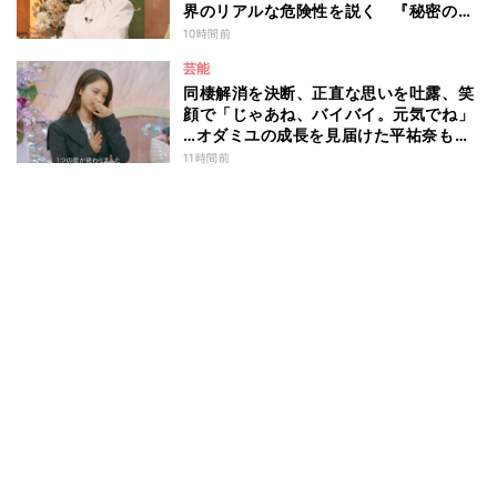
界のリアルな危険性を説く 『秘密のマ
マ園』特別編
10時間前
芸能
同棲解消を決断、正直な思いを吐露、笑
顔で「じゃあね、バイバイ。元気でね」
…オダミユの成長を見届けた平祐奈も思
わず涙 『ガールオアレディ3』
11時間前