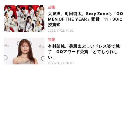
芸能
大泉洋、町田啓太、Sexy Zoneら「GQ
MEN OF THE YEAR」受賞 11・30に
授賞式
2022/11/28 11:00
芸能
有村架純、美肌まぶしいドレス姿で魅
了 GQアワード受賞「とてもうれし
い」
2021/11/24 16:08