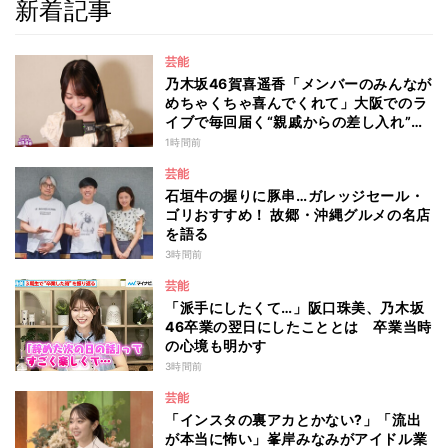
新着記事
芸能
乃木坂46賀喜遥香「メンバーのみんなが
めちゃくちゃ喜んでくれて」大阪でのラ
イブで毎回届く“親戚からの差し入れ”と
は？
1時間前
芸能
石垣牛の握りに豚串…ガレッジセール・
ゴリおすすめ！ 故郷・沖縄グルメの名店
を語る
3時間前
芸能
「派手にしたくて…」阪口珠美、乃木坂
46卒業の翌日にしたこととは 卒業当時
の心境も明かす
3時間前
芸能
「インスタの裏アカとかない?」「流出
が本当に怖い」峯岸みなみがアイドル業