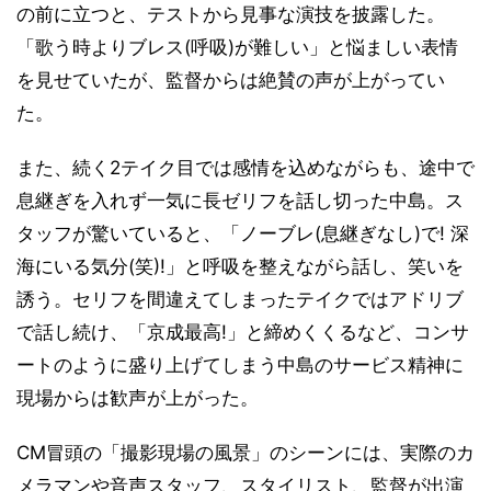
の前に立つと、テストから見事な演技を披露した。
「歌う時よりブレス(呼吸)が難しい」と悩ましい表情
を見せていたが、監督からは絶賛の声が上がってい
た。
また、続く2テイク目では感情を込めながらも、途中で
息継ぎを入れず一気に長ゼリフを話し切った中島。ス
タッフが驚いていると、「ノーブレ(息継ぎなし)で! 深
海にいる気分(笑)!」と呼吸を整えながら話し、笑いを
誘う。セリフを間違えてしまったテイクではアドリブ
で話し続け、「京成最高!」と締めくくるなど、コンサ
ートのように盛り上げてしまう中島のサービス精神に
現場からは歓声が上がった。
CM冒頭の「撮影現場の風景」のシーンには、実際のカ
メラマンや音声スタッフ、スタイリスト、監督が出演