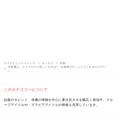
マイナビニューストップ
エンタメ
芸能
中島健人、クリスマスに欲しいものは?「お姫様がそこにいてくれるだけでい
い」
このカテゴリーについて
話題のタレント、俳優の情報を中心に要注目ネタを幅広く発信中。グル
ープアイドルや・グラビアアイドルの情報も充実しています。