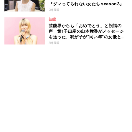
『ダマってられない女たち season3』
2時間前
芸能
芸能界からも「おめでとう」と祝福の
声 第1子出産の山本舞香がメッセージ
を送った、我が子が“同い年”の女優と
は 今月1日には2年在籍した所属事務所
8時間前
からの退所を報告「自分の進むべき道を
改めて考えながら…」