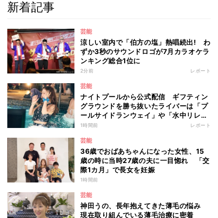
新着記事
芸能
涼しい室内で「伯方の塩」熱唱続出! わ
ずか3秒のサウンドロゴが7月カラオケラ
ンキング総合1位に
2分前
レポート
芸能
ナイトプールから公式配信 ギフティン
グラウンドを勝ち抜いたライバーは「プ
ールサイドランウェイ」や「水中リレ
ー」にも参加 『イチナナイト★プー
1時間前
レポート
ル・パーティー』
芸能
36歳でおばあちゃんになった女性、15
歳の時に当時27歳の夫に一目惚れ 「交
際1カ月」で長女を妊娠
1時間前
芸能
神田うの、長年抱えてきた薄毛の悩み
現在取り組んでいる薄毛治療に密着