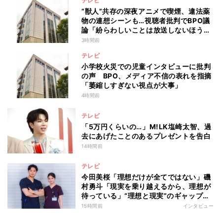
テレビ
“獣人”共存の深夜アニメで喫煙、違法薬
物の連想シーンも…視聴者批判でBPO議
論「紛らわしいことは放送しないほう
が」
3時間前
テレビ
小学校火災での児童インタビューに批判
の声 BPO、メディア不信の表れを指摘
「萎縮しすぎない視点が大事」
4時間前
テレビ
「5万円くらいの…」M!LK塩崎太智、過
去にあげたことのあるプレゼントを告白
14時間前
テレビ
今田美桜「理想だけが全てではない」磯
村勇斗「現実を乗り越えるから、理想が
待っている」“理想と現実”のギャップに
悩む人へ 第一線で活躍する俳優2人の
15時間前
インタビュー
向き合い方とは