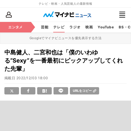
テレビ・映画・人気芸能人の最新情報
エンタメ
芸能
テレビ
ラジオ
映画
YouTube
BS・
Googleでマイナビニュースを優先表示する方法
中島健人、二宮和也は「僕のいわゆ
る“Sexy”を一番最初にピックアップしてくれ
た先輩」
掲載日
2022/12/03 18:00
URLをコピー