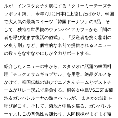
ルが、インスタ女子を虜にする「クリーミーチーズラ
ッポッキ鍋」、今年7月に日本に上陸したばかり、韓国
で大人気の最新スイーツ「韓国ドーナツ」の3品、そ
して、独特な世界観のヴァンパイアカフェから「闇の
者を呼び覚ます復活の儀式」、「反逆者を捌く悲劇の
火炙り刑」など、個性的な名前で提供されるメニュー
の数々をなすなかにしが全力リポートする。
紹介したメニューの中から、スタジオに話題の韓国料
理「チュクミサムギョプサル」を用意。絶品グルメを
かけて、韓国伝統の遊びでニノさんチームとゲストチ
ームがリレー形式で勝負する。桐谷＆中島VS二宮＆菊
池＆ガンバレルーヤの熱きバトルが、 まさかの波乱を
呼び起こす。そして、菊池と中島を巡る、ガンバレル
ーヤよしこの関係性も加わり、人間模様がますます複