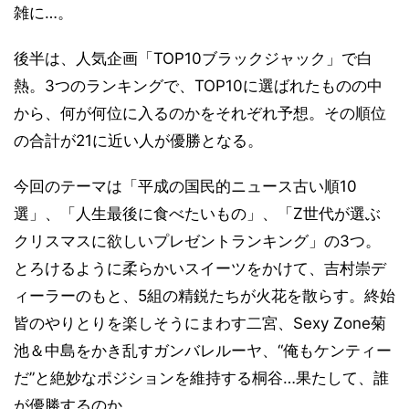
雑に…。
後半は、人気企画「TOP10ブラックジャック」で白
熱。3つのランキングで、TOP10に選ばれたものの中
から、何が何位に入るのかをそれぞれ予想。その順位
の合計が21に近い人が優勝となる。
今回のテーマは「平成の国民的ニュース古い順10
選」、「人生最後に食べたいもの」、「Z世代が選ぶ
クリスマスに欲しいプレゼントランキング」の3つ。
とろけるように柔らかいスイーツをかけて、吉村崇デ
ィーラーのもと、5組の精鋭たちが火花を散らす。終始
皆のやりとりを楽しそうにまわす二宮、Sexy Zone菊
池＆中島をかき乱すガンバレルーヤ、“俺もケンティー
だ”と絶妙なポジションを維持する桐谷…果たして、誰
が優勝するのか。