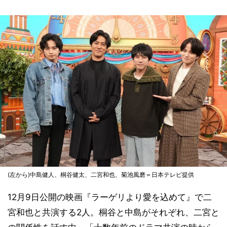
(左から)中島健人、桐谷健太、二宮和也、菊池風磨＝日本テレビ提供
12月9日公開の映画『ラーゲリより愛を込めて』で二
宮和也と共演する2人。桐谷と中島がそれぞれ、二宮と