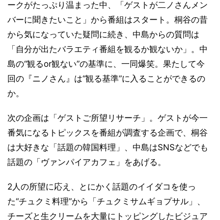
ークがたっぷり温まった中、「ゲストが二ノさんメン
バーに聞きたいこと」から番組はスタート。桐谷の昔
から気になっていた疑問に続き、中島からの質問は
「自分が出たバラエティ番組を観るか観ないか」。中
島の“観るor観ない”の基準に、一同爆笑。果たして今
回の『ニノさん』は“観る基準”に入ることができるの
か。
次の企画は「ゲストご所望リサーチ」。ゲストが今一
番気になるトピックスを番組が調査する企画で、桐谷
は大好きな「話題の韓国料理」、中島はSNSなどでも
話題の「ヴァンパイアカフェ」をあげる。
2人の所望に応え、とにかく話題のイイダコを使っ
た“チュクミ料理”から「チュクミサムギョプサル」、
チーズと生クリームを大量にトッピングしたビジュア