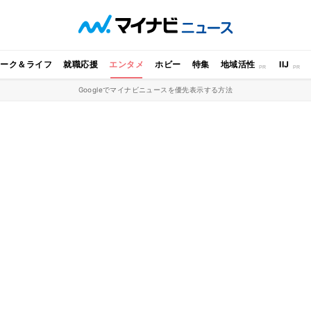
ワーク＆ライフ
就職応援
エンタメ
ホビー
特集
地域活性
IIJ
Googleでマイナビニュースを優先表示する方法