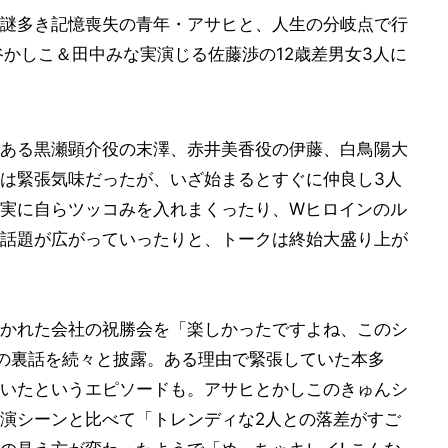
e)演じる謎多き記憶喪失の青年・アサヒと、人生の分岐点で行
谷かしこ＆田中みな実演じる佐藤渉の12歳差男女3人に
ある黒瀬顕介役の末澤、赤井美香役の伊藤、白鳥陽大
は緊張気味だったが、いざ始まるとすぐに仲良し3人
実に自らツッコみを入れまくったり、Wヒロインのル
話題が広がっていったりと、トークは終始大盛り上が
かれた会社の祝勝会を「楽しかったですよね、このシ
の裏話を続々と披露。ある理由で緊張していた本多
いたというエピソードも。アサヒとかしこのきゅんシ
演シーンと比べて「トレンディな2人との落差がすご