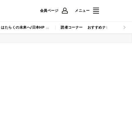
会員ページ
メニュー
はたらくの未来へ/日本HP
読者コーナー
おすすめナビ
マイナビB