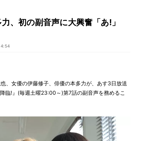
力、初の副音声に大興奮「あ!」
14:54
澤誠也、女優の伊藤修子、俳優の本多力が、あす3日放送
臨!』(毎週土曜23:00～)第7話の副音声を務めるこ