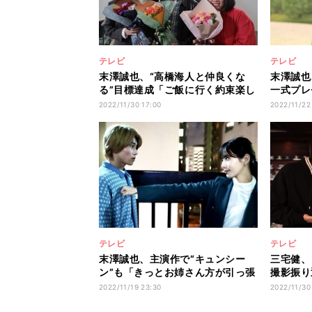
テレビ
テレビ
末澤誠也、“高橋海人と仲良くな
末澤誠也
る”目標達成「ご飯に行く約束楽し
一式プレ
み」
との交流
2022/11/30 17:00
2022/11/22
テレビ
テレビ
末澤誠也、主演作で“キュンシー
三宅健、
ン”も「きっとお姉さん方が引っ張
撮影振り
ってくれる」
きて…」
2022/11/19 23:30
2022/11/30