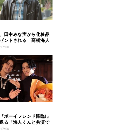
、田中みな実から化粧品
ゼントされる 高橋海人
も
 17:00
『ボーイフレンド降臨!』
返る「海人くんと共演で
 17:00