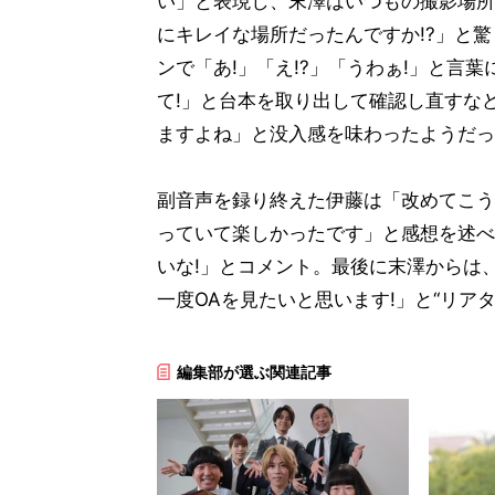
い」と表現し、末澤はいつもの撮影場所
にキレイな場所だったんですか!?」と
ンで「あ!」「え!?」「うわぁ!」と言
て!」と台本を取り出して確認し直すな
ますよね」と没入感を味わったようだっ
副音声を録り終えた伊藤は「改めてこう
っていて楽しかったです」と感想を述べ
いな!」とコメント。最後に末澤からは
一度OAを見たいと思います!」と“リア
編集部が選ぶ関連記事