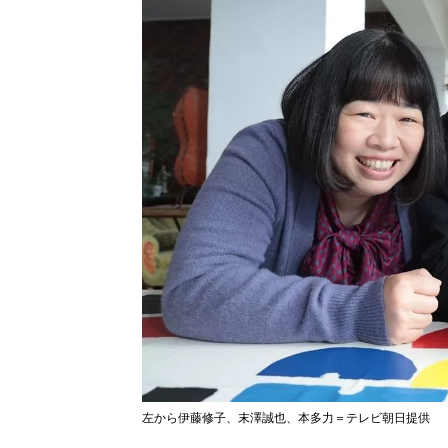
左から伊藤修子、末澤誠也、本多力＝テレビ朝日提供