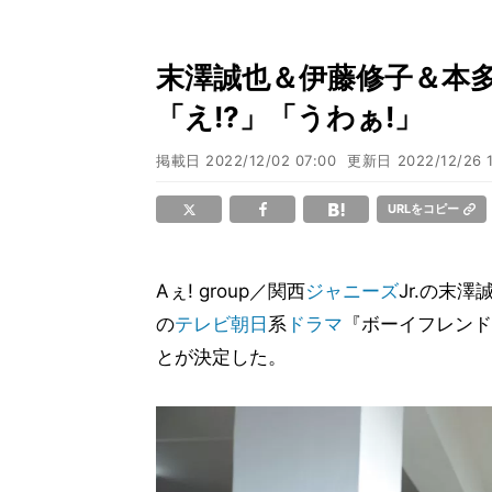
末澤誠也＆伊藤修子＆本多
「え!?」「うわぁ!」
掲載日
2022/12/02 07:00
更新日
2022/12/26 
URLをコピー
Aぇ! group／関西
ジャニーズ
Jr.の末
の
テレビ朝日
系
ドラマ
『ボーイフレンド降
とが決定した。