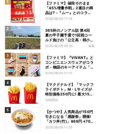
【ファミマ】値段そのまま
「45%増量作戦」2週目の商
品は? -『ムー』とのコラボ
グッズもオンラインに登場
2026/08/08 17:18
365杯のノンアル話 第4回
夏の甲子園予選で1回戦コー
ルド負けの「公立高・弱小野
球部」 3年生の引退試合後、
2026/08/08 08:35
連載
父兄が“現場”で取り出したの
は……
【ファミマ】『VIVANT』と
コンビニエンスウェアがコラ
ボ - 物語のキーアイテム「別
班饅頭」も発売
2026/08/05 21:10
【マクドナルド】「マックフ
ライポテト」M・Lサイズが
特別価格250円に! 最大150
円お得 - 8月17日から12日間
10時間前
限定
【かつや】人気商品が150円
引きになる「感謝祭」開催!
「カツ丼(竹)」869円→704
円、「ロースカツ定食」913
2026/08/06 11:29
円→748円に - 8日間限定