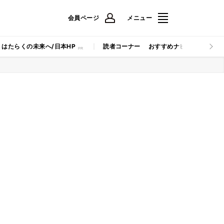
会員ページ
メニュー
はたらくの未来へ/日本HP
読者コーナー
おすすめナビ
マイナビB