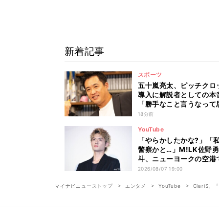
新着記事
スポーツ
五十嵐亮太、ピッチクロ
導入に解説者としての本
「勝手なこと言うなって
れるかもしれないけど…
18分前
YouTube
「やらかしたかな?」「
警察かと…」M!LK佐野
斗、ニューヨークの空港
然声をかけられ… まさか
2026/08/07 19:00
来事に驚き
マイナビニューストップ
エンタメ
YouTube
ClariS