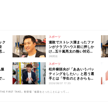
スポーツ
ック
連敗でストレス溜まったファ
音
ンがクラブハウス前に押しか
思わ
け…五十嵐亮太の熱い対応で
」
最後は“最高の結末”に
2時間前
スポーツ
私服
松井稼頭央が「ああいうバッ
勇
ティングをしたい」と思う選
で突
手とは「学生のときからもう
の出
すごかった」
2026/08/07 17:35
、『THE FIRST TAKE』初登場「仮面をとったことによって…」