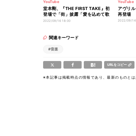
YouTube
YouTube
堂本剛、『THE FIRST TAKE』初
アヴリル、
登場で「街」披露「愛を込めて歌
再登場 
いました」
2022/09/14
2022/09/16 18:00
関連キーワード
#音楽
URLをコピー
※本記事は掲載時点の情報であり、最新のものと