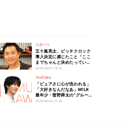
スポーツ
五十嵐亮太、ピッチクロック
導入決定に感じたこと「ここ
までちゃんと決めたっていう
のは…」
2026/08/07 19:35
YouTube
「ピュアさに心が洗われる」
「大好きなんだなあ」M!LK
最年少・曽野舜太の“グルー
プ愛”にファンから感動の声
2026/08/06 21:00