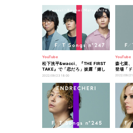
YouTube
YouTube
松下洸平&wacci、『THE FIRST
森七菜、『
TAKE』で「恋だろ」披露「嬉し
登場「ド
い」「とても緊張」
2022/09/21
2022/09/23 18:00