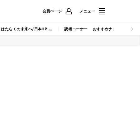
会員ページ
メニュー
はたらくの未来へ/日本HP
読者コーナー
おすすめナビ
マイナビB