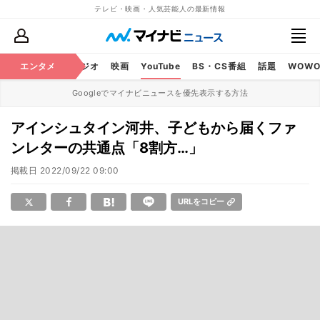
テレビ・映画・人気芸能人の最新情報
芸能
エンタメ
テレビ
ラジオ
映画
YouTube
BS・CS番組
話題
WOW
Googleでマイナビニュースを優先表示する方法
アインシュタイン河井、子どもから届くファ
ンレターの共通点「8割方…」
掲載日
2022/09/22 09:00
URLをコピー