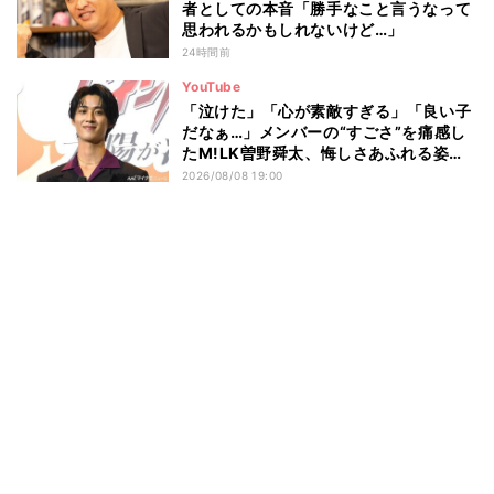
者としての本音「勝手なこと言うなって
思われるかもしれないけど…」
24時間前
YouTube
「泣けた」「心が素敵すぎる」「良い子
だなぁ…」メンバーの“すごさ”を痛感し
たM!LK曽野舜太、悔しさあふれる姿に
ファン感動
2026/08/08 19:00