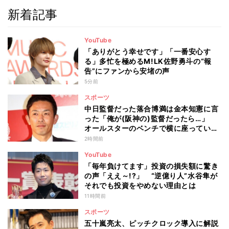
新着記事
YouTube
「ありがとう幸せです」「一番安心す
る」多忙を極めるM!LK佐野勇斗の“報
告”にファンから安堵の声
5分前
スポーツ
中日監督だった落合博満は金本知憲に言
った「俺が(阪神の)監督だったら…」
オールスターのベンチで横に座っていた
赤星憲広が聞いた会話とは
2時間前
YouTube
「毎年負けてます」投資の損失額に驚き
の声「ええ～!?」 “逆億り人”水谷隼が
それでも投資をやめない理由とは
11時間前
スポーツ
五十嵐亮太、ピッチクロック導入に解説