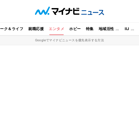
ワーク＆ライフ
就職応援
エンタメ
ホビー
特集
地域活性
IIJ
Googleでマイナビニュースを優先表示する方法