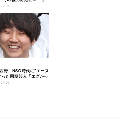
動
 07:00
西野、NSC時代に“エース
だった同期芸人「エグかっ
 07:00