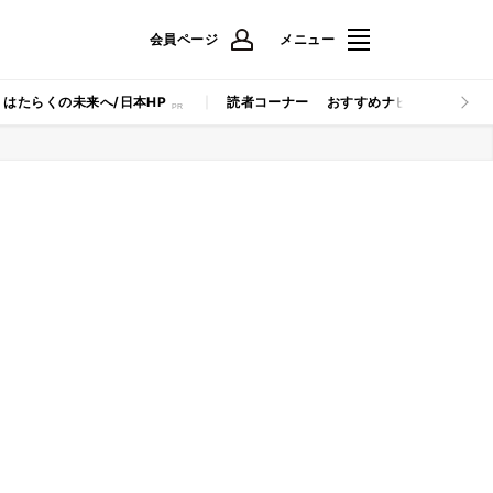
会員ページ
メニュー
はたらくの未来へ/日本HP
読者コーナー
おすすめナビ
マイナビB