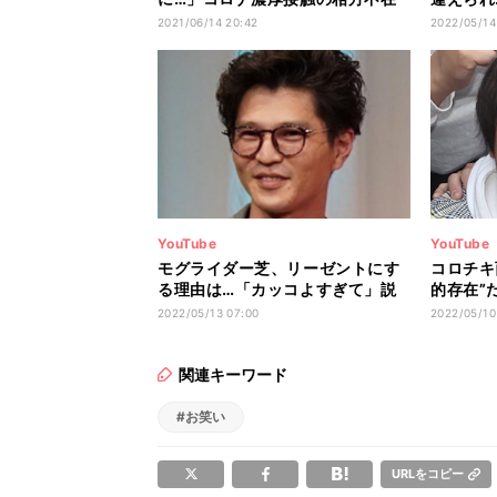
をボケて謝罪
ンドが感
2021/06/14 20:42
2022/05/14
YouTube
YouTube
モグライダー芝、リーゼントにす
コロチキ
る理由は…「カッコよすぎて」説
的存在”
は否定
た」
2022/05/13 07:00
2022/05/10
関連キーワード
#お笑い
URLをコピー