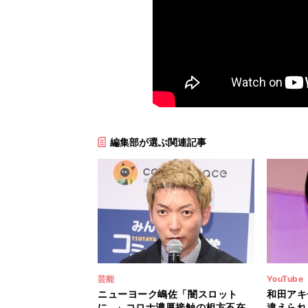
編集部が選ぶ関連記事
芸能
YouTube
ニューヨーク嶋佐「闇スロット
和田アキ
に…」コロナ濃厚接触の相方不在
違えられ