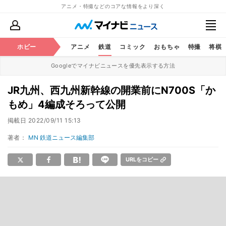
アニメ・特撮などのコアな情報をより深く
ホビー
アニメ
鉄道
コミック
おもちゃ
特撮
将棋
Googleでマイナビニュースを優先表示する方法
JR九州、西九州新幹線の開業前にN700S「か
もめ」4編成そろって公開
掲載日
2022/09/11 15:13
著者：
MN 鉄道ニュース編集部
URLをコピー