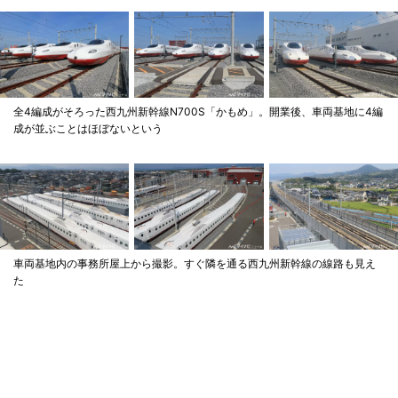
全4編成がそろった西九州新幹線N700S「かもめ」。開業後、車両基地に4編
成が並ぶことはほぼないという
車両基地内の事務所屋上から撮影。すぐ隣を通る西九州新幹線の線路も見え
た