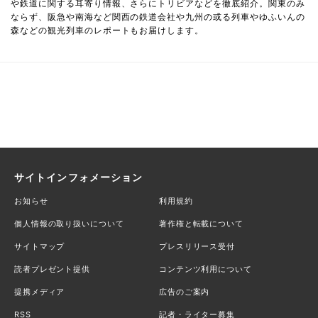
や鉄道に関する耳寄り情報、さらにトリビアなどを徹底紹介。関東のみ
ならず、阪急や南海など関西の鉄道会社や九州の或る列車やゆふいんの
森などの観光列車のレポートもお届けします。
サイトインフォメーション
お知らせ
利用規約
個人情報の取り扱いについて
著作権と転載について
サイトマップ
プレスリリース受付
読者プレゼント提供
コンテンツ利用について
提携メディア
広告のご案内
RSS
記者・ライター募集