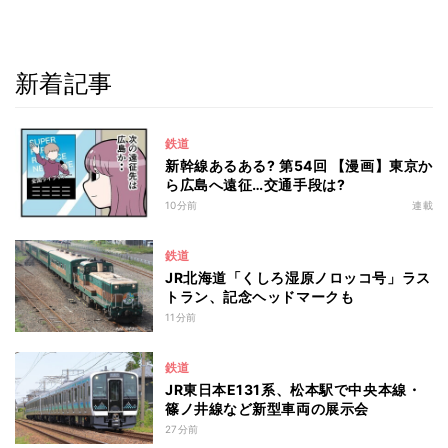
新着記事
鉄道
新幹線あるある? 第54回 【漫画】東京か
ら広島へ遠征…交通手段は?
10分前
連載
鉄道
JR北海道「くしろ湿原ノロッコ号」ラス
トラン、記念ヘッドマークも
11分前
鉄道
JR東日本E131系、松本駅で中央本線・
篠ノ井線など新型車両の展示会
27分前