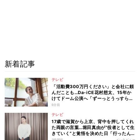
新着記事
テレビ
「活動費300万円ください」と会社に頼
んだことも…Da-iCE花村想太、15年か
けてドーム公演へ「ずーっとうっすらや
けど右肩上がり続けられていた」
6分前
テレビ
17歳で滋賀から上京、背中を押してくれ
た両親の言葉…堀田真由が“役者として生
きていく”と覚悟を決めた日「行ったん
やったら、もう帰られへんな」
2時間前
インタビュー