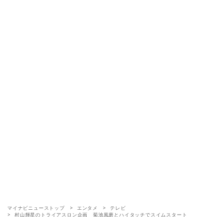
マイナビニューストップ
エンタメ
テレビ
村山輝星のトライアスロン企画 菊池風磨とハイタッチでスイムスタート