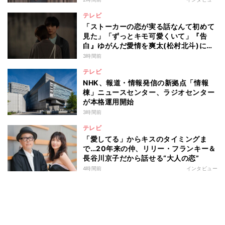
テレビ
「ストーカーの恋が実る話なんて初めて
見た」「ずっとキモ可愛くいて」『告
白』ゆがんだ愛情を爽太(松村北斗)に向
ける視聴者の声
3時間前
テレビ
NHK、報道・情報発信の新拠点「情報
棟」ニュースセンター、ラジオセンター
が本格運用開始
3時間前
テレビ
「愛してる」からキスのタイミングま
で…20年来の仲、リリー・フランキー＆
長谷川京子だから話せる“大人の恋”
4時間前
インタビュー