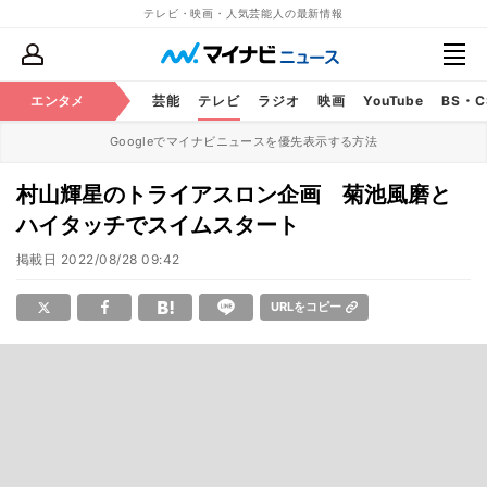
テレビ・映画・人気芸能人の最新情報
エンタメ
芸能
テレビ
ラジオ
映画
YouTube
BS・
Googleでマイナビニュースを優先表示する方法
村山輝星のトライアスロン企画 菊池風磨と
ハイタッチでスイムスタート
掲載日
2022/08/28 09:42
URLをコピー