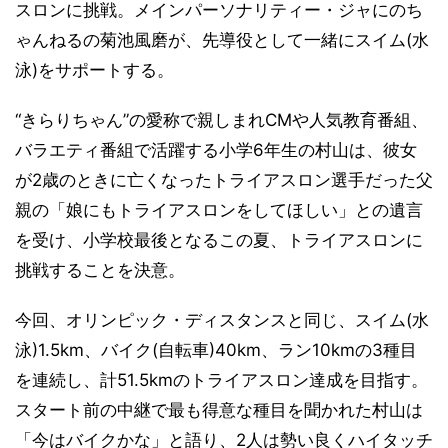
スロンに挑戦。メインパーソナリティー・ジャにのち
ゃんねるの菊池風磨が、先導役として一緒にスイム(水
泳)をサポートする。
“きらりちゃん”の愛称で親しまれCMや人気教育番組、
バラエティ番組で活躍する小学6年生の村山は、彼女
が2歳のときに亡くなったトライアスロン選手だった父
親の「娘にもトライアスロンをしてほしい」との遺言
を受け、小学校最後となるこの夏、トライアスロンに
挑戦することを決意。
今回、オリンピック・ディスタンスと同じ、スイム(水
泳)1.5km、バイク(自転車)40km、ラン10kmの3種目
を連続し、計51.5kmのトライアスロン達成を目指す。
スタート前の中継で最も得意な種目を聞かれた村山は
「今はバイクかな」と語り、2人は勢い良くハイタッチ