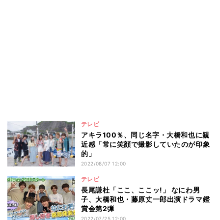
テレビ
アキラ100％、同じ名字・大橋和也に親
近感「常に笑顔で撮影していたのが印象
的」
2022/08/07 12:00
テレビ
長尾謙杜「ここ、ここッ!」 なにわ男
子、大橋和也・藤原丈一郎出演ドラマ鑑
賞会第2弾
2022/07/25 12:00