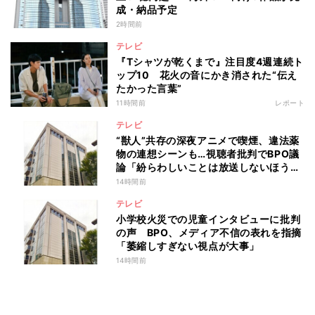
成・納品予定
2時間前
テレビ
『Tシャツが乾くまで』注目度4週連続ト
ップ10 花火の音にかき消された“伝え
たかった言葉”
11時間前
レポート
テレビ
“獣人”共存の深夜アニメで喫煙、違法薬
物の連想シーンも…視聴者批判でBPO議
論「紛らわしいことは放送しないほう
が」
14時間前
テレビ
小学校火災での児童インタビューに批判
の声 BPO、メディア不信の表れを指摘
「萎縮しすぎない視点が大事」
14時間前