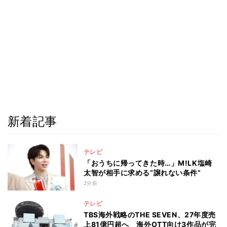
新着記事
テレビ
「おうちに帰ってきた時…」M!LK塩崎
太智が相手に求める“譲れない条件”
2分前
テレビ
TBS海外戦略のTHE SEVEN、27年度売
上81億円超へ 海外OTT向け3作品が完