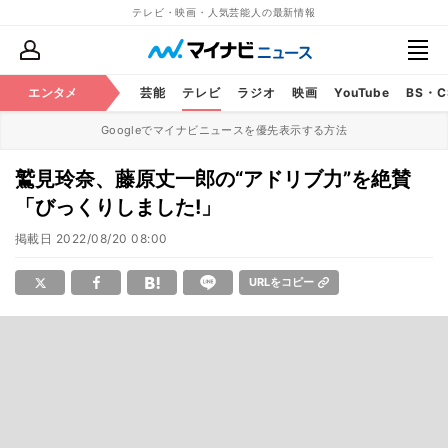
テレビ・映画・人気芸能人の最新情報
エンタメ
芸能
テレビ
ラジオ
映画
YouTube
BS・
Googleでマイナビニュースを優先表示する方法
鷲見玲奈、藤原丈一郎の“アドリブ力”を絶賛
「びっくりしました!」
掲載日
2022/08/20 08:00
URLをコピー