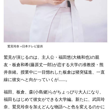
鷲見玲奈 =日本テレビ提供
鷲見が演じるのは、主人公・福田悠(大橋和也)の親
友・板倉和希(藤原丈一郎)が恋する大学の准教授・熊
井奈緒。授業中に一目惚れした板倉は猪突猛進、一直
線に彼女へと向かっていくが……。
福田、板倉、森(小島健)らがちょっぴり大人になり、
福田もはじめて彼女ができる大学編。新たに、武田玲
奈、鷲見玲奈を加えどんな物語へと色を変えるのかに