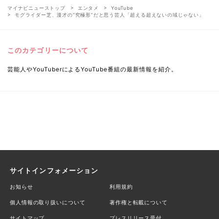
マイナビニューストップ
エンタメ
YouTube
モグライダー芝、漫才の“究極形”だと思う芸人「超える超えないの域じゃない」
このカテゴリーについて
芸能人やYouTuberによるYouTube番組の最新情報を紹介。
サイトインフォメーション
お知らせ
利用規約
個人情報の取り扱いについて
著作権と転載について
サイトマップ
プレスリリース受付