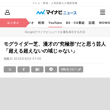
テレビ・映画・人気芸能人の最新情報
芸能
エンタメ
テレビ
ラジオ
映画
YouTube
BS・CS番組
話題
WOW
Googleでマイナビニュースを優先表示する方法
モグライダー芝、漫才の“究極形”だと思う芸人
「超える超えないの域じゃない」
掲載日
2022/05/03 07:00
URLをコピー