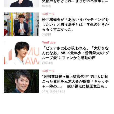
突然声をかけられ… まさかの出来事に驚
き
1時間前
スポーツ
松井稼頭央が「ああいうバッティングを
したい」と思う選手とは「学生のときか
らもうすごかった」
2時間前
YouTube
「ピュアさに心が洗われる」「大好きな
んだなあ」M!LK最年少・曽野舜太の“グ
ループ愛”にファンから感動の声
23時間前
スポーツ
“阿部前監督→橋上監督代行”で巨人に起
こった変化を元木大介が指摘「キャッチ
ャー陣の…」 鋭い視点に槙原寛己も感
心「やっぱりクセ者だな」
2026/08/06 19:35