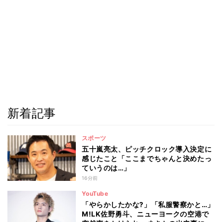
新着記事
スポーツ
五十嵐亮太、ピッチクロック導入決定に
感じたこと「ここまでちゃんと決めたっ
ていうのは…」
16分前
YouTube
「やらかしたかな?」「私服警察かと…」
M!LK佐野勇斗、ニューヨークの空港で