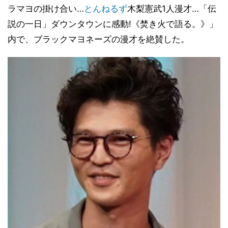
ラマヨの掛け合い…
とんねるず
木梨憲武1人漫才…「伝
説の一日」ダウンタウンに感動!《焚き火で語る。》」
内で、ブラックマヨネーズの漫才を絶賛した。