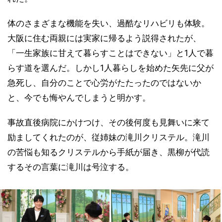
体のさまざまな機能を失い、過酷なリハビリも体験。
大阪に住む両親には実家に帰るよう説得されたが、
「一生家族に甘えて暮らすことはできない」と1人で暮
らす道を選んだ。しかし1人暮らしを始めた矢先に父が
急死し、自分のことで心労がたたったのではないか
と、今でも悔やんでしまうと明かす。
事故直後病院にかけつけ、その後何度も見舞いに来て
励ましてくれたのが、従姉妹の滝川クリステル。滝川
の苦悩も知るクリステルから手紙が届き、黒柳が代読
するその言葉に滝川は号泣する。