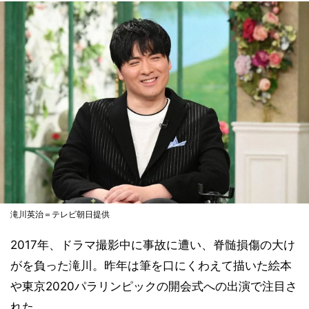
滝川英治＝テレビ朝日提供
2017年、ドラマ撮影中に事故に遭い、脊髄損傷の大け
がを負った滝川。昨年は筆を口にくわえて描いた絵本
や東京2020パラリンピックの開会式への出演で注目さ
れた。