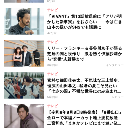
響も
6分前
テレビ
『VIVANT』第13話放送前に「アリが明
かした新事実」をおさらい――今は亡き
山本の扱いがSNSでも話題に
42分前
テレビ
リリー・フランキー＆長谷川京子が語る
芝居の間と役作り 涙を誘う伊藤沙莉か
ら“究極”志賀勝まで
3時間前
インタビュー
テレビ
素朴な細田佳央太、不気味な三上博史、
怪演の山田孝之…猛暑の夏こそ見たい
『七夕の国』不穏な世界にのみ込まれる
超常ミステリー
5時間前
レビュー
テレビ
【令和8年8月8日8時発表】『8番出口』
金ローで本編ノーカット地上波初放送
二宮和也「まさかテレビにまで迷い込ん