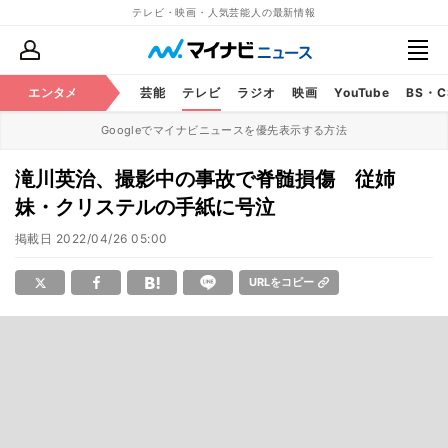
テレビ・映画・人気芸能人の最新情報
エンタメ
芸能
テレビ
ラジオ
映画
YouTube
BS・
Googleでマイナビニュースを優先表示する方法
滝川英治、撮影中の事故で脊髄損傷 従姉
妹・クリステルの手紙に号泣
掲載日
2022/04/26 05:00
URLをコピー