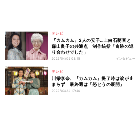
テレビ
『カムカム』2人の安子…上白石萌音と
森山良子の共通点 制作統括「奇跡の巡
り合わせでした」
2022/04/05 08:15
インタビュー
テレビ
川栄李奈、『カムカム』撮了時は涙が止
まらず 最終週は「怒とうの展開」
2022/03/24 17:40