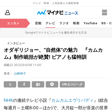
テレビ・映画・人気芸能人の最新情報
エンタメ
芸能
テレビ
ラジオ
映画
YouTube
BS・
Googleでマイナビニュースを優先表示する方法
インタビュー
オダギリジョー、“自然体”の魅力 『カムカ
ム』制作統括が絶賛! ピアノも猛特訓
掲載日
2022/04/06 11:00
著者：
山崎伸子
URLをコピー
NHK
の連続テレビ小説『
カムカムエヴリバディ
』(総合
毎週月～土曜8:00～ほか)で、大月錠一郎が音楽の世界