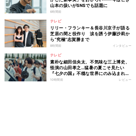
山本の扱いがSNSでも話題に
6時間前
テレビ
リリー・フランキー＆長谷川京子が語る
芝居の間と役作り 涙を誘う伊藤沙莉か
ら“究極”志賀勝まで
8時間前
インタビュー
テレビ
素朴な細田佳央太、不気味な三上博史、
怪演の山田孝之…猛暑の夏こそ見たい
『七夕の国』不穏な世界にのみ込まれる
超常ミステリー
10時間前
レビュー