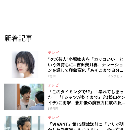
新着記事
テレビ
“クズ芸人”小堀敏夫を「カッコいい」と
いう気持ちに…吉田美月喜、ナレーショ
ンを通して印象変化「あそこまで自分に
正直に生きられる人は、なかなかいな
2分前
インタビュー
い」
テレビ
「このタイミングで!?」「暴れてしまっ
た」 『Tシャツが乾くまで』充(松山ケン
イチ)に衝撃、蒼井優の演技力に涙の反
響も
5時間前
テレビ
『VIVANT』第13話放送前に「アリが明
かした新事実」をおさらい――今は亡き