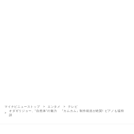
マイナビニューストップ
エンタメ
テレビ
オダギリジョー、“自然体”の魅力 『カムカム』制作統括が絶賛! ピアノも猛特
訓