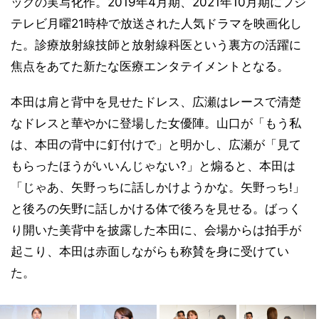
ックの実写化作。2019年4月期、2021年10月期にフジ
テレビ月曜21時枠で放送された人気ドラマを映画化し
た。診療放射線技師と放射線科医という裏方の活躍に
焦点をあてた新たな医療エンタテイメントとなる。
本田は肩と背中を見せたドレス、広瀬はレースで清楚
なドレスと華やかに登場した女優陣。山口が「もう私
は、本田の背中に釘付けで」と明かし、広瀬が「見て
もらったほうがいいんじゃない?」と煽ると、本田は
「じゃあ、矢野っちに話しかけようかな。矢野っち!」
と後ろの矢野に話しかける体で後ろを見せる。ばっく
り開いた美背中を披露した本田に、会場からは拍手が
起こり、本田は赤面しながらも称賛を身に受けてい
た。