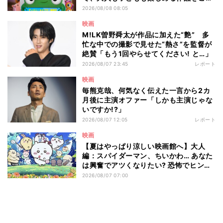
介 - 編集部が注目する最新映画5選
2026/08/08 08:05
映画
M!LK曽野舜太が作品に加えた“艶” 多
忙な中での撮影で見せた“熱さ”を監督が
絶賛「もう1回やらせてください! と…」
2026/08/07 23:45
レポート
映画
毎熊克哉、何気なく伝えた一言から2カ
月後に主演オファー「しかも主演じゃな
いですか!?」
2026/08/07 12:05
レポート
映画
【夏はやっぱり涼しい映画館へ】大人
編：スパイダーマン、ちいかわ… あなた
は興奮でアツくなりたい? 恐怖でヒンヤ
リしたい? - 編集部が注目する最新映画5
2026/08/07 07:00
選