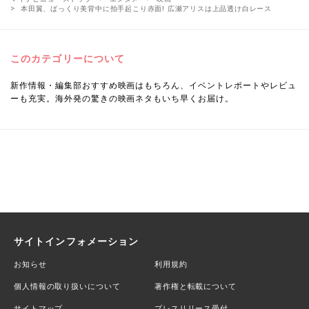
本田翼、ばっくり美背中に拍手起こり赤面! 広瀬アリスは上品透け白レース
このカテゴリーについて
新作情報・編集部おすすめ映画はもちろん、イベントレポートやレビュ
ーも充実。海外発の驚きの映画ネタもいち早くお届け。
サイトインフォメーション
お知らせ
利用規約
個人情報の取り扱いについて
著作権と転載について
サイトマップ
プレスリリース受付