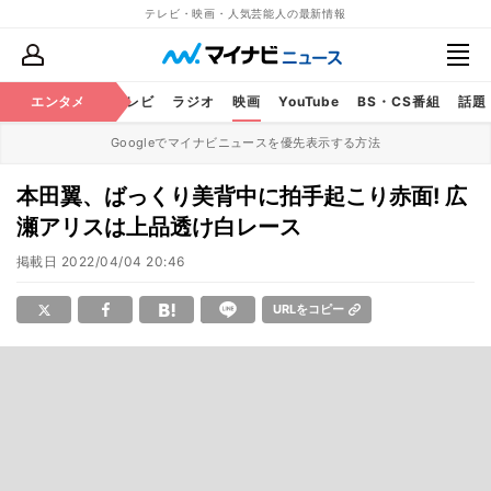
テレビ・映画・人気芸能人の最新情報
エンタメ
芸能
テレビ
ラジオ
映画
YouTube
BS・CS番組
話題
Googleでマイナビニュースを優先表示する方法
本田翼、ばっくり美背中に拍手起こり赤面! 広
瀬アリスは上品透け白レース
掲載日
2022/04/04 20:46
URLをコピー