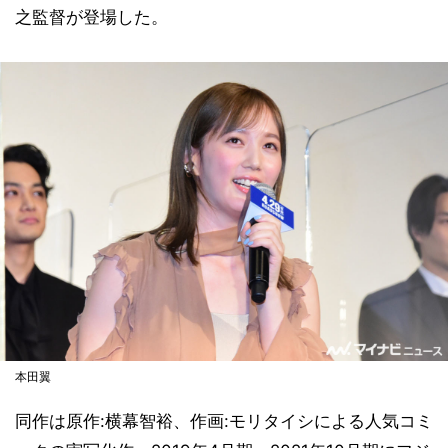
之監督が登場した。
本田翼
同作は原作:横幕智裕、作画:モリタイシによる人気コミ