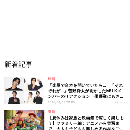
新着記事
映画
「楽屋で台本を開いていたら…」「それ
ぞれが…」曽野舜太が明かしたM!LKメ
ンバーのリアクション 俳優業にもさら
なる意欲
2026/08/08 20:00
レポート
映画
【夏休みは家族と映画館で涼しく楽しも
う】ファミリー編：アニメから実写ま
で、大人も子どもも楽しめる作品をご紹