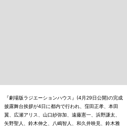
『劇場版ラジエーションハウス』(4月29日公開)の完成
披露舞台挨拶が4日に都内で行われ、窪田正孝、本田
翼、広瀬アリス、山口紗弥加、遠藤憲一、浜野謙太、
矢野聖人、鈴木伸之、八嶋智人、和久井映見、鈴木雅