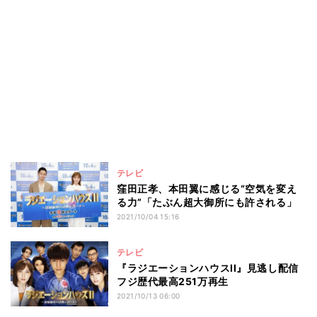
テレビ
窪田正孝、本田翼に感じる“空気を変え
る力”「たぶん超大御所にも許される」
2021/10/04 15:16
テレビ
『ラジエーションハウスII』見逃し配信
フジ歴代最高251万再生
2021/10/13 06:00