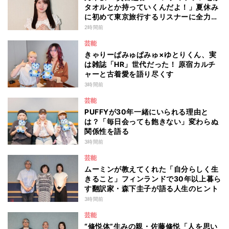
タオルとか持っていくんだよ！」夏休み
に初めて東京旅行するリスナーに全力ア
ドバイス！
2時間前
芸能
きゃりーぱみゅぱみゅ×ゆとりくん、実
は雑誌「HR」世代だった！ 原宿カルチ
ャーと古着愛を語り尽くす
3時間前
芸能
PUFFYが30年一緒にいられる理由と
は？「毎日会っても飽きない」変わらぬ
関係性を語る
3時間前
芸能
ムーミンが教えてくれた「自分らしく生
きること」フィンランドで30年以上暮ら
す翻訳家・森下圭子が語る人生のヒント
3時間前
芸能
“修悦体”生みの親・佐藤修悦「人を思い