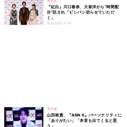
テレビ
『紅白』川口春奈、大泉洋から“時間配
分”託され「ビシバシ切らせていただ
く」
2021/12/31 11:07
ラジオ
山田裕貴、『ANN X』パーソナリティに
「ありがたい」「本音も出てくると思
う」