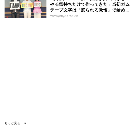
やる気持ちだけで作ってきた」当初ガム
テープ文字は「怒られる覚悟」で始め
た？
2026/08/04 20:00
もっと見る