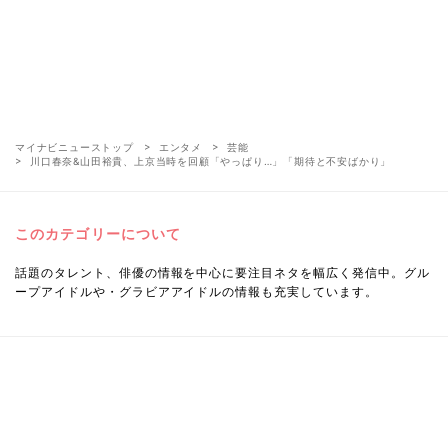
マイナビニューストップ
エンタメ
芸能
川口春奈&山田裕貴、上京当時を回顧「やっぱり…」「期待と不安ばかり」
このカテゴリーについて
話題のタレント、俳優の情報を中心に要注目ネタを幅広く発信中。グル
ープアイドルや・グラビアアイドルの情報も充実しています。