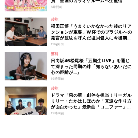
負 全国のカラオケルームへ生配信
8時間前
芸能
福田正博「うまくいかなかった後のリア
クションが重要」W杯でのブラジルへの
発言が波紋を呼んだ塩貝健人に今後期待
することは？
11時間前
芸能
日向坂46松尾桜「五期生LIVE」を通じ
て深まった同期の絆「知らないあいだに
心の距離が…」
19時間前
芸能
ドラマ「惡の華」劇伴を担当！リーガル
リリー・たかはしほのか「真逆な作り方
が面白かった」最新曲「コニファー」制
作秘話も
19時間前