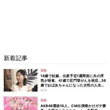
新着記事
芸能
18歳で妊娠、出産予定1週間前に夫の浮
気が発覚、41歳で肛門管がんを発症…36
歳でおばあちゃんになった女性の人生に
島田珠代も思わず涙 『愛のハイエナ
9分前
season6』
芸能
AKB48選抜16人、CM出演権かけガチ勝