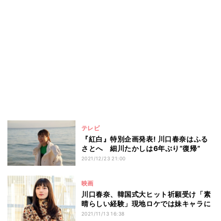
テレビ
『紅白』特別企画発表! 川口春奈はふる
さとへ 細川たかしは6年ぶり“復帰”
2021/12/23 21:00
映画
川口春奈、韓国式大ヒット祈願受け「素
晴らしい経験」現地ロケでは妹キャラに
2021/11/13 16:38