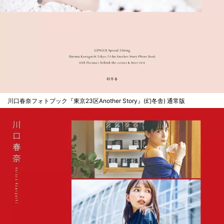
川口春奈フォトブック『東京23区Another Story』(幻冬舎) 通常版