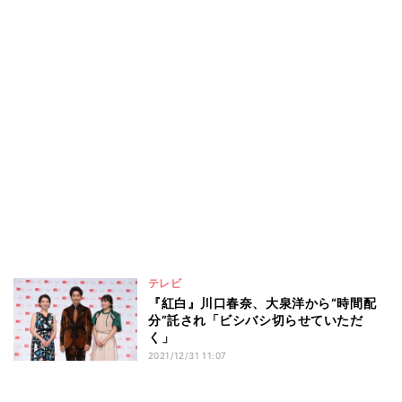
テレビ
『紅白』川口春奈、大泉洋から“時間配
分”託され「ビシバシ切らせていただ
く」
2021/12/31 11:07