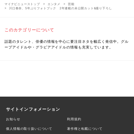
マイナビニューストップ
エンタメ
芸能
川口春奈、5年ぶりフォトブック 2年連載の未公開カット&撮り下ろし
このカテゴリーについて
話題のタレント、俳優の情報を中心に要注目ネタを幅広く発信中。グル
ープアイドルや・グラビアアイドルの情報も充実しています。
サイトインフォメーション
お知らせ
利用規約
個人情報の取り扱いについて
著作権と転載について