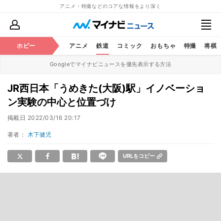
アニメ・特撮などのコアな情報をより深く
ホビー
アニメ
鉄道
コミック
おもちゃ
特撮
将棋
Googleでマイナビニュースを優先表示する方法
JR西日本「うめきた(大阪)駅」イノベーショ
ン実験の中心と位置づけ
掲載日
2022/03/16 20:17
著者：
木下健児
URLをコピー