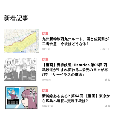
新着記事
鉄道
九州新幹線西九州ルート、国と佐賀県が
二者合意 - 今後はどうなる?
18分前
レポート
鉄道
【漫画】青春鉄道 Histories 第95回 西
武鉄道が生まれ変わる…栄光の日々が再
び? 「サーベラスの撤退」
1時間前
連載
鉄道
新幹線あるある? 第54回 【漫画】東京か
ら広島へ遠征…交通手段は?
13時間前
連載