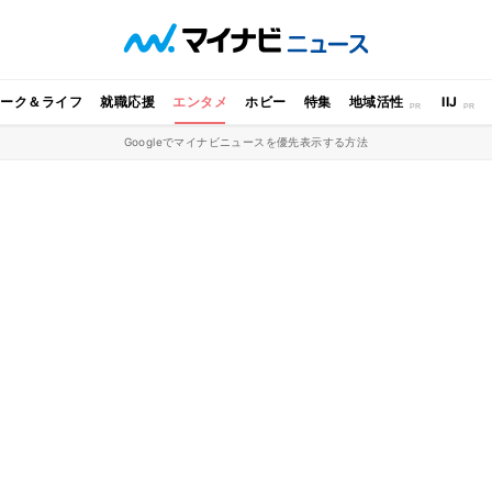
ワーク＆ライフ
就職応援
エンタメ
ホビー
特集
地域活性
IIJ
Googleでマイナビニュースを優先表示する方法