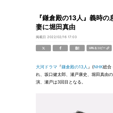
『鎌倉殿の13人』義時の
妻に堀田真由
掲載日
2022/02/16 17:03
URLをコピー
大河ドラマ
『
鎌倉殿の13人
』(
NHK
総合
れ、坂口健太郎、瀬戸康史、堀田真由の
演、瀬戸は3回目となる。