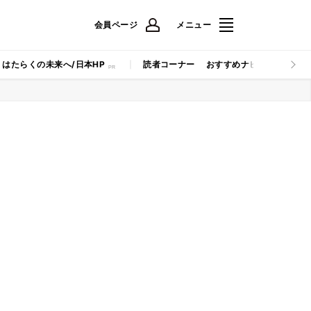
会員ページ
メニュー
はたらくの未来へ/日本HP
読者コーナー
おすすめナビ
マイナビB