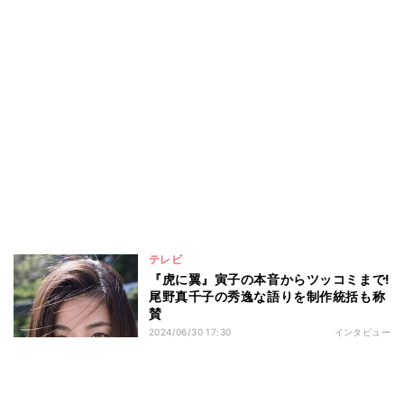
テレビ
『虎に翼』寅子の本音からツッコミまで!
尾野真千子の秀逸な語りを制作統括も称
賛
2024/06/30 17:30
インタビュー