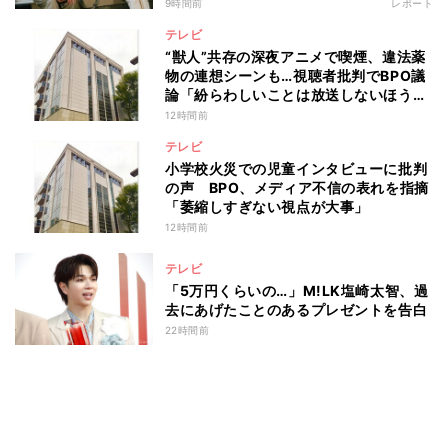
9時間前
レポート
テレビ
“獣人”共存の深夜アニメで喫煙、違法薬
物の連想シーンも…視聴者批判でBPO議
論「紛らわしいことは放送しないほう
が」
12時間前
テレビ
小学校火災での児童インタビューに批判
の声 BPO、メディア不信の表れを指摘
「萎縮しすぎない視点が大事」
12時間前
テレビ
「5万円くらいの…」M!LK塩崎太智、過
去にあげたことのあるプレゼントを告白
22時間前