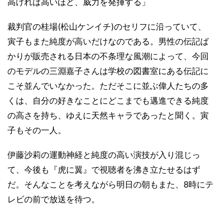
高ければ高いほど、威力を発揮する」
裁判官の桂場(松山ケンイチ)のセリフに沿っていて、
寅子もまた純度が高いだけなのである。男性の伝記ば
かりが販売される日本の不条理な風潮によって、今回
のモデルの三淵嘉子さんは学校の図書室にある伝記に
こそ並んでいなかった。ただそこに並ぶ偉人たちの多
くは、自分の好きなことにどこまでも邁進できる純度
の高さを持ち、ゆえに天然キャラであったと聞く。寅
子もその一人。
伊藤沙莉の運動神経と純度の高い演技が入り混じっ
て、今後も『虎に翼』で視聴者を沸き立たせるはず
だ。そんなことを考えながら明日の朝もまた、8時にテ
レビの前で放送を待つ。