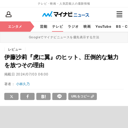
テレビ・映画・人気芸能人の最新情報
エンタメ
芸能
テレビ
ラジオ
映画
YouTube
BS・
Googleでマイナビニュースを優先表示する方法
レビュー
伊藤沙莉『虎に翼』のヒット、圧倒的な魅力
を放つその理由
掲載日
2024/07/03 06:00
著者：
小林久乃
URLをコピー