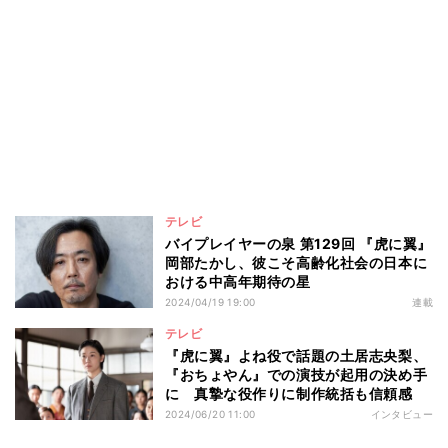
テレビ
バイプレイヤーの泉 第129回 『虎に翼』
岡部たかし、彼こそ高齢化社会の日本に
おける中高年期待の星
2024/04/19 19:00
連載
テレビ
『虎に翼』よね役で話題の土居志央梨、
『おちょやん』での演技が起用の決め手
に 真摯な役作りに制作統括も信頼感
2024/06/20 11:00
インタビュー