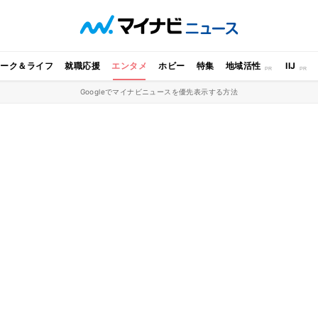
ワーク＆ライフ
就職応援
エンタメ
ホビー
特集
地域活性
IIJ
Googleでマイナビニュースを優先表示する方法