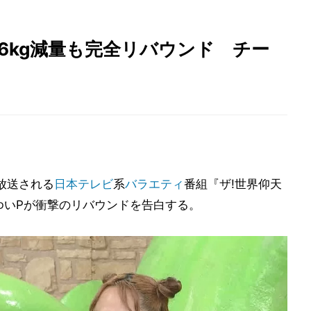
6kg減量も完全リバウンド チー
放送される
日本テレビ
系
バラエティ
番組『ザ!世界仰天
。ゆいPが衝撃のリバウンドを告白する。