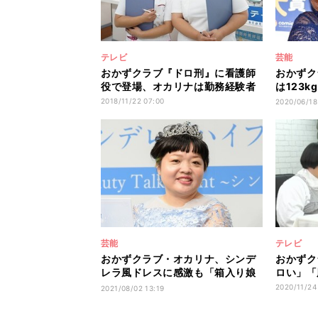
テレビ
芸能
おかずクラブ『ドロ刑』に看護師
おかずク
役で登場、オカリナは勤務経験者
は123k
ました!
2018/11/22 07:00
2020/06/18
芸能
テレビ
おかずクラブ・オカリナ、シンデ
おかずク
レラ風ドレスに感激も「箱入り娘
ロい」「
感が強い」
2020/11/24
2021/08/02 13:19