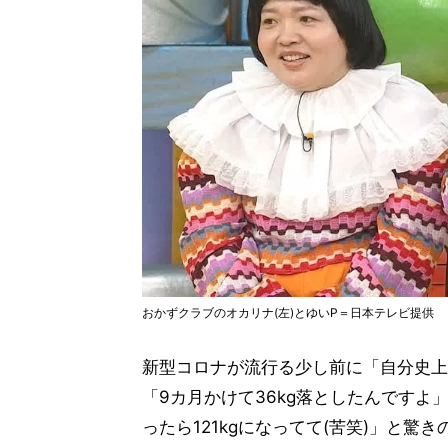
おかずクラブのオカリナ(左)とゆいP＝日本テレビ提供
新型コロナが流行る少し前に「自分史上最
「9カ月かけて36kg落としたんです
ったら121kgになってて(苦笑)」と