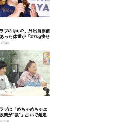
ラブのゆいP、外出自粛前
gあった体重が「27kg痩せ
」
 11:30
ラブは「めちゃめちゃエ
股間が“強”」占いで鑑定
 05:00