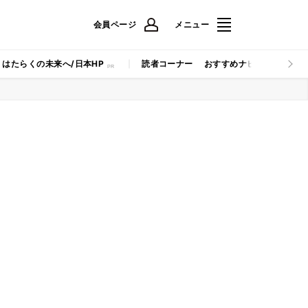
会員ページ
メニュー
はたらくの未来へ/日本HP
読者コーナー
おすすめナビ
マイナビB