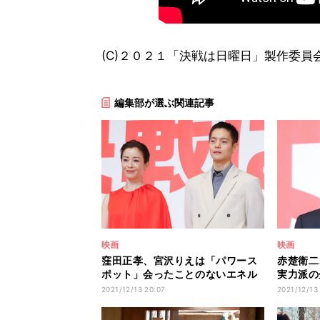
(C)２０２１「決戦は日曜日」製作委員
編集部が選ぶ関連記事
映画
映画
窪田正孝、宮沢りえは「パワース
赤楚衛二
ポット」会ったことのないエネル
実力派の
ギー感じる
者代表」
2021/12/13 20:07
2021/12/13