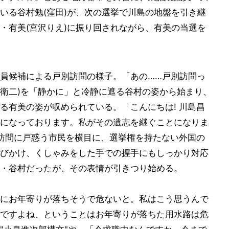
いる谷村勉(窪田)が、次の選挙で川島の地盤を引き継
・有美(宮沢りえ)に振り回されながら、有美の当選を
員候補による戸別訪問の様子。「あの……戸別訪問っ
楚衛二)を「静かに」と冷静に遮る谷村の姿から始まり、
る有美の姿が収められている。「こんにちは! 川島昌
になっております。私がその遺志を継ぐことになりま
の訪問に戸惑う市民を横目に、選挙権を持たない外国の
びかけ、くしゃみをした手での握手にもしっかり対応
・谷村だったが、その表情が引きつり始める。
にお年寄りが落ちそうで危ないと。私はこう思うんで
ですよね、ということはお年寄りが落ちた用水路は危