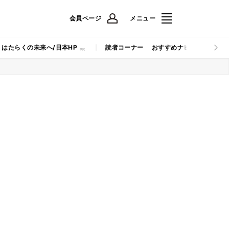
会員ページ
メニュー
はたらくの未来へ/日本HP
読者コーナー
おすすめナビ
マイナビB