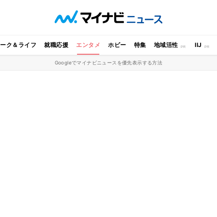
ワーク＆ライフ
就職応援
エンタメ
ホビー
特集
地域活性
IIJ
Googleでマイナビニュースを優先表示する方法