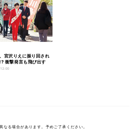
、宮沢りえに振り回され
!? 衝撃発言も飛び出す
日曜日』
 12:00
は異なる場合があります。予めご了承ください。