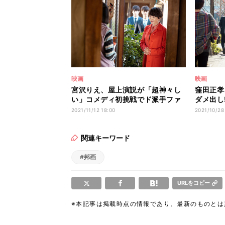
映画
映画
宮沢りえ、屋上演説が「超神々し
窪田正孝
い」コメディ初挑戦でド派手ファ
ダメ出し
ッション、ウソ泣きも
『決戦は
2021/11/12 18:00
2021/10/28
関連キーワード
#邦画
URLをコピー
※本記事は掲載時点の情報であり、最新のものと