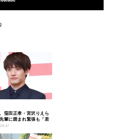
会
、窪田正孝・宮沢りえら
先輩に囲まれ緊張も「若
【動画あり】
 20:27