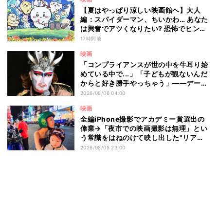
【夏はやっぱり涼しい映画館へ】大人
編：スパイダーマン、ちいかわ… あなた
は興奮でアツくなりたい? 恐怖でヒンヤ
リしたい? - 編集部が注目する最新映画5
17時間前
選
映画
「コンプライアンスが世の中を牛耳り始
めている中で...」「子どもが観ないんだ
からと好き勝手やっちゃう」――デーモ
ン閣下が語る映画『レディ・オア・ノッ
2026/08/06 04:00
ト2』の"狂気"とは?
映画
全編iPhone撮影でアカデミー賞選出の
偉業→「夜市での映画撮影は無理」とい
う常識をはねのけて映し出した"リア
ル"とは――ツォウ監督が語る映画『左
2026/08/05 23:00
利き少女』の舞台裏