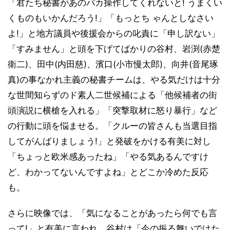
「君たち秘書があのバカ操作してくれないと! うまくい
くものもいかんだろう!」「もっとち ゃんとしなさい
よ!」と地方議員や後援会からの叱責に「申し訳ない」
「すみません」と頭を下げてばかりの谷村、岩渕(赤楚
衛二)、田中(内田慈)、濱口(小市慢太郎)、向井(音尾琢
真)の事なかれ主義の秘書チームは、やる気だけは十分
な世間知らずのド素人二世候補による「他候補者の街
頭演説に横槍を入れる」「突撃取材に怒り暴行」など
の行動に頭を悩ませる。「クルーの皆さんも当選目指
してがんばりましょう!」と発破をかける有美に対し
「ちょっと欧米感あったね」「やる気あるんですけ
ど、わかってないんですよね」とどこか冷めた反応
も。
さらに映像では、「気になることがあったら何でも言
って!」と有美に言われ、谷村は「今の振る舞いではた