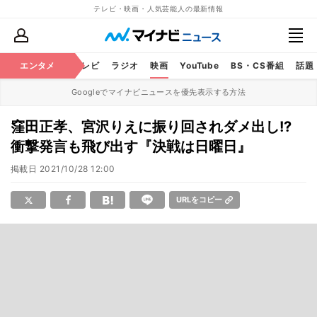
テレビ・映画・人気芸能人の最新情報
エンタメ
芸能
テレビ
ラジオ
映画
YouTube
BS・CS番組
話題
Googleでマイナビニュースを優先表示する方法
窪田正孝、宮沢りえに振り回されダメ出し!?
衝撃発言も飛び出す『決戦は日曜日』
掲載日
2021/10/28 12:00
URLをコピー