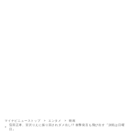
マイナビニューストップ
エンタメ
映画
窪田正孝、宮沢りえに振り回されダメ出し!? 衝撃発言も飛び出す『決戦は日曜
日』