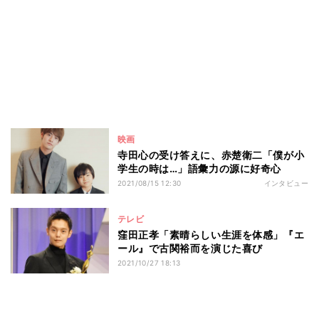
映画
寺田心の受け答えに、赤楚衛二「僕が小
学生の時は…」語彙力の源に好奇心
2021/08/15 12:30
インタビュー
テレビ
窪田正孝「素晴らしい生涯を体感」『エ
ール』で古関裕而を演じた喜び
2021/10/27 18:13