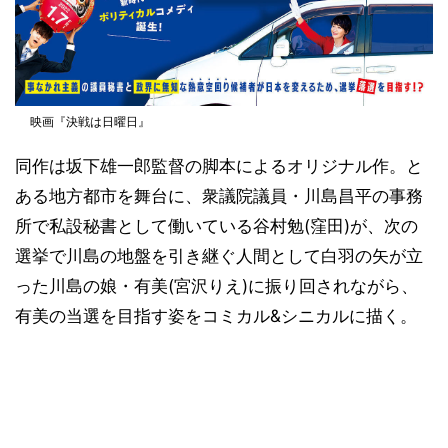
映画『決戦は日曜日』
同作は坂下雄一郎監督の脚本によるオリジナル作。と
ある地方都市を舞台に、衆議院議員・川島昌平の事務
所で私設秘書として働いている谷村勉(窪田)が、次の
選挙で川島の地盤を引き継ぐ人間として白羽の矢が立
った川島の娘・有美(宮沢りえ)に振り回されながら、
有美の当選を目指す姿をコミカル&シニカルに描く。