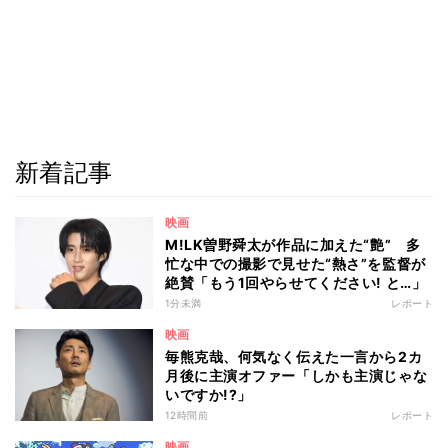
新着記事
映画
M!LK曽野舜太が作品に加えた“艶” 多
忙な中での撮影で見せた“熱さ”を監督が
絶賛「もう1回やらせてください! と…」
1分未満
レポート
映画
毎熊克哉、何気なく伝えた一言から2カ
月後に主演オファー「しかも主演じゃな
いですか!?」
12時間前
レポート
映画