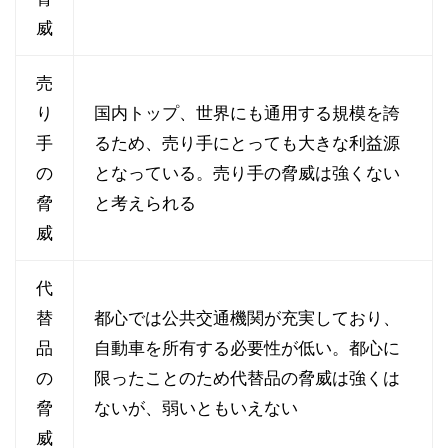
威
売
り
国内トップ、世界にも通用する規模を誇
手
るため、売り手にとっても大きな利益源
の
となっている。売り手の脅威は強くない
脅
と考えられる
威
代
替
都心では公共交通機関が充実しており、
品
自動車を所有する必要性が低い。都心に
の
限ったことのため代替品の脅威は強くは
脅
ないが、弱いともいえない
威