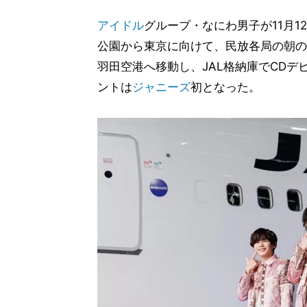
アイドル
グループ・なにわ男子が11月
公園から東京に向けて、民放各局の朝の
羽田空港へ移動し、JAL格納庫でCD
ントは
ジャニーズ
初となった。