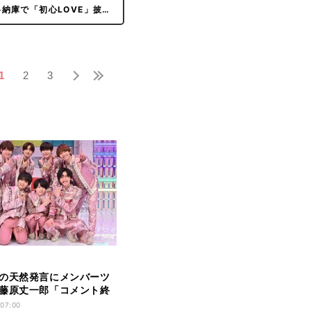
納庫で「初心LOVE」披…
1
2
3
の天然発言にメンバーツ
藤原丈一郎「コメント終
いが…」
 07:00