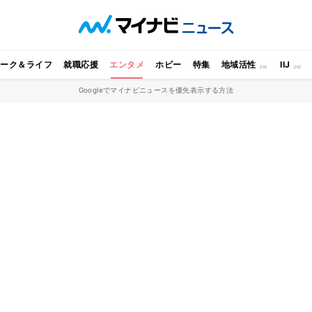
ワーク＆ライフ
就職応援
エンタメ
ホビー
特集
地域活性
IIJ
Googleでマイナビニュースを優先表示する方法