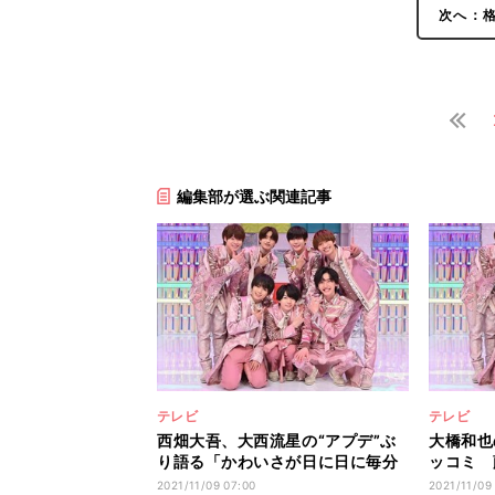
次へ：格
編集部が選ぶ関連記事
テレビ
テレビ
西畑大吾、大西流星の“アプデ”ぶ
大橋和也
り語る「かわいさが日に日に毎分
ッコミ 
毎秒…」
わりで笑
2021/11/09 07:00
2021/11/09