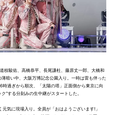
、道枝駿佑、高橋恭平、長尾謙杜、藤原丈一郎、大橋和
の薄暗い中、大阪万博記念公園入り。一時は雷も伴った
6時過ぎから順次、「太陽の塔」正面側から東京に向
ック”する分刻みの生中継がスタートした。
く元気に現場入り。全員が「おはようございます!」