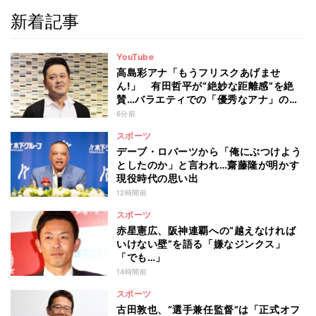
新着記事
YouTube
高島彩アナ「もうフリスクあげませ
ん!」 有田哲平が“絶妙な距離感”を絶
賛…バラエティでの「優秀なアナ」の条
件とは
6分前
スポーツ
デーブ・ロバーツから「俺にぶつけよう
としたのか」と言われ…齋藤隆が明かす
現役時代の思い出
12時間前
スポーツ
赤星憲広、阪神連覇への“越えなければ
いけない壁”を語る「嫌なジンクス」
「でも…」
14時間前
スポーツ
古田敦也、“選手兼任監督”は「正式オフ