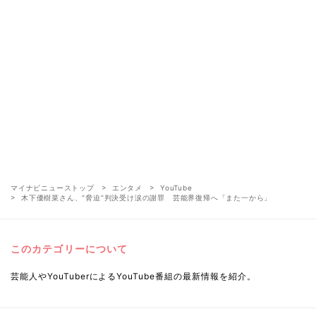
マイナビニューストップ
エンタメ
YouTube
木下優樹菜さん、“脅迫”判決受け涙の謝罪 芸能界復帰へ「また一から」
このカテゴリーについて
芸能人やYouTuberによるYouTube番組の最新情報を紹介。