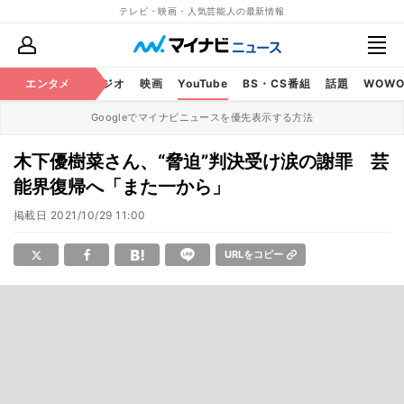
テレビ・映画・人気芸能人の最新情報
芸能
エンタメ
テレビ
ラジオ
映画
YouTube
BS・CS番組
話題
WOW
Googleでマイナビニュースを優先表示する方法
木下優樹菜さん、“脅迫”判決受け涙の謝罪 芸
能界復帰へ「また一から」
掲載日
2021/10/29 11:00
URLをコピー