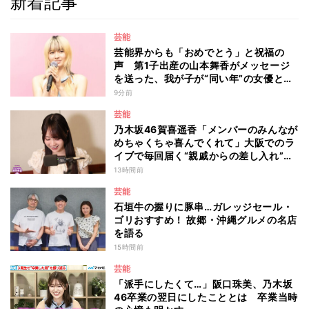
新着記事
芸能
芸能界からも「おめでとう」と祝福の
声 第1子出産の山本舞香がメッセージ
を送った、我が子が“同い年”の女優と
は 今月1日には2年在籍した所属事務所
9分前
からの退所を報告「自分の進むべき道を
芸能
改めて考えながら…」
乃木坂46賀喜遥香「メンバーのみんなが
めちゃくちゃ喜んでくれて」大阪でのラ
イブで毎回届く“親戚からの差し入れ”と
は？
13時間前
芸能
石垣牛の握りに豚串…ガレッジセール・
ゴリおすすめ！ 故郷・沖縄グルメの名店
を語る
15時間前
芸能
「派手にしたくて…」阪口珠美、乃木坂
46卒業の翌日にしたこととは 卒業当時