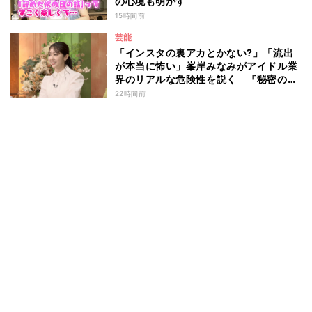
の心境も明かす
15時間前
芸能
「インスタの裏アカとかない?」「流出
が本当に怖い」峯岸みなみがアイドル業
界のリアルな危険性を説く 『秘密のマ
マ園』特別編
22時間前