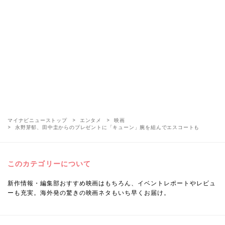
マイナビニューストップ
エンタメ
映画
永野芽郁、田中圭からのプレゼントに「キューン」腕を組んでエスコートも
このカテゴリーについて
新作情報・編集部おすすめ映画はもちろん、イベントレポートやレビュ
ーも充実。海外発の驚きの映画ネタもいち早くお届け。