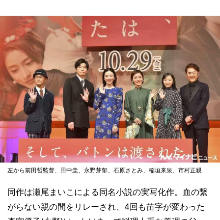
左から前田哲監督、田中圭、永野芽郁、石原さとみ、稲垣来泉、市村正親
同作は瀬尾まいこによる同名小説の実写化作。血の繋
がらない親の間をリレーされ、4回も苗字が変わった