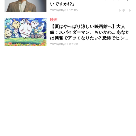
いですか!?」
2026/08/07 12:05
レポート
映画
【夏はやっぱり涼しい映画館へ】大人
編：スパイダーマン、ちいかわ… あなた
は興奮でアツくなりたい? 恐怖でヒンヤ
リしたい? - 編集部が注目する最新映画5
2026/08/07 07:00
選