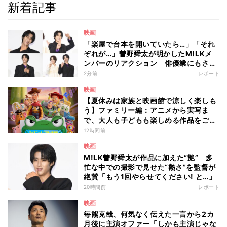
新着記事
映画
「楽屋で台本を開いていたら…」「それ
ぞれが…」曽野舜太が明かしたM!LKメ
ンバーのリアクション 俳優業にもさら
なる意欲
2分前
レポート
映画
【夏休みは家族と映画館で涼しく楽しも
う】ファミリー編：アニメから実写ま
で、大人も子どもも楽しめる作品をご紹
介 - 編集部が注目する最新映画5選
12時間前
映画
M!LK曽野舜太が作品に加えた“艶” 多
忙な中での撮影で見せた“熱さ”を監督が
絶賛「もう1回やらせてください! と…」
20時間前
レポート
映画
毎熊克哉、何気なく伝えた一言から2カ
月後に主演オファー「しかも主演じゃな