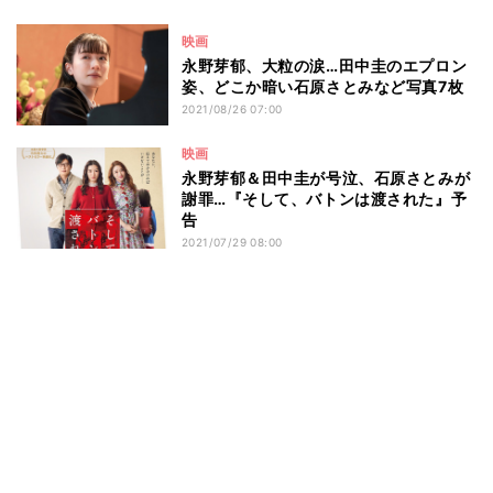
映画
永野芽郁、大粒の涙…田中圭のエプロン
姿、どこか暗い石原さとみなど写真7枚
2021/08/26 07:00
映画
永野芽郁＆田中圭が号泣、石原さとみが
謝罪…『そして、バトンは渡された』予
告
2021/07/29 08:00