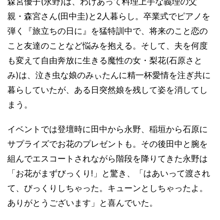
森宮優子(永野)は、わけあって料理上手な義理の父
親・森宮さん(田中圭)と2人暮らし。卒業式でピアノを
弾く『旅立ちの日に』を猛特訓中で、将来のこと恋の
こと友達のことなど悩みを抱える。そして、夫を何度
も変えて自由奔放に生きる魔性の女・梨花(石原さと
み)は、泣き虫な娘のみぃたんに精一杯愛情を注ぎ共に
暮らしていたが、ある日突然娘を残して姿を消してし
まう。
イベントでは登壇時に田中から永野、稲垣から石原に
サプライズでお花のプレゼントも。その後田中と腕を
組んでエスコートされながら階段を降りてきた永野は
「お花がまずびっくり!」と驚き、「はあいって渡され
て、びっくりしちゃった。キューンとしちゃったよ。
ありがとうございます」と喜んでいた。