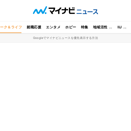
ワーク＆ライフ
就職応援
エンタメ
ホビー
特集
地域活性
IIJ
Googleでマイナビニュースを優先表示する方法