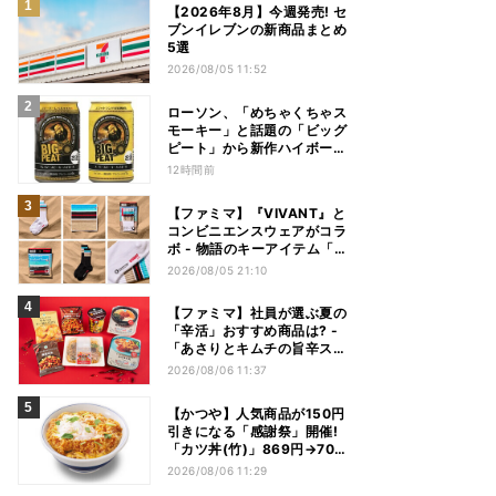
【2026年8月】今週発売! セ
ブンイレブンの新商品まとめ
5選
2026/08/05 11:52
ローソン、「めちゃくちゃス
モーキー」と話題の「ビッグ
ピート」から新作ハイボール
缶＆ミニボトル発売
12時間前
【ファミマ】『VIVANT』と
コンビニエンスウェアがコラ
ボ - 物語のキーアイテム「別
班饅頭」も発売
2026/08/05 21:10
【ファミマ】社員が選ぶ夏の
「辛活」おすすめ商品は? -
「あさりとキムチの旨辛スン
ドゥブチゲ」「鬼金棒監修
2026/08/06 11:37
カラシビ焼き味噌らー麺」
「辛さがやみつき! ヤンニョ
【かつや】人気商品が150円
ムチキン」など
引きになる「感謝祭」開催!
「カツ丼(竹)」869円→704
円、「ロースカツ定食」913
2026/08/06 11:29
円→748円に - 8日間限定