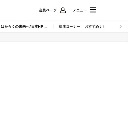
会員ページ
メニュー
はたらくの未来へ/日本HP
読者コーナー
おすすめナビ
マイナビB