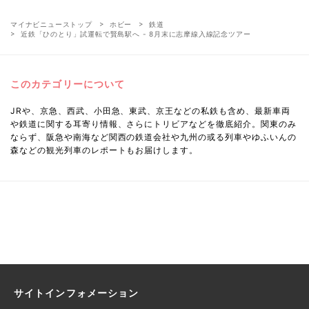
マイナビニューストップ
ホビー
鉄道
近鉄「ひのとり」試運転で賢島駅へ - 8月末に志摩線入線記念ツアー
このカテゴリーについて
JRや、京急、西武、小田急、東武、京王などの私鉄も含め、最新車両
や鉄道に関する耳寄り情報、さらにトリビアなどを徹底紹介。関東のみ
ならず、阪急や南海など関西の鉄道会社や九州の或る列車やゆふいんの
森などの観光列車のレポートもお届けします。
サイトインフォメーション