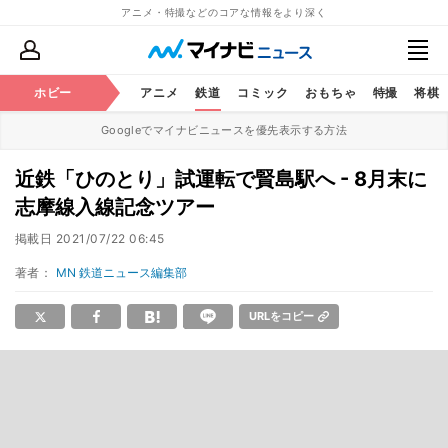
アニメ・特撮などのコアな情報をより深く
ホビー
アニメ
鉄道
コミック
おもちゃ
特撮
将棋
Googleでマイナビニュースを優先表示する方法
近鉄「ひのとり」試運転で賢島駅へ - 8月末に
志摩線入線記念ツアー
掲載日
2021/07/22 06:45
著者：
MN 鉄道ニュース編集部
URLをコピー