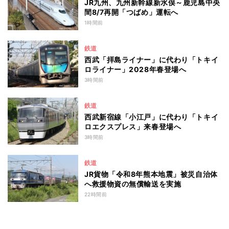
JR九州、九州新幹線新水俣～鹿児島中央
間8/7再開「つばめ」運転へ
1時間前
鉄道
西武「拝島ライナー」に代わり「トキイ
ロライナー」2028年春登場へ
3時間前
鉄道
西武新宿線「小江戸」に代わり「トキイ
ロエクスプレス」来春登場へ
3時間前
鉄道
JR貨物「令和8年熊本地震」被災自治体
へ救援物資の無償輸送を実施
22時間前