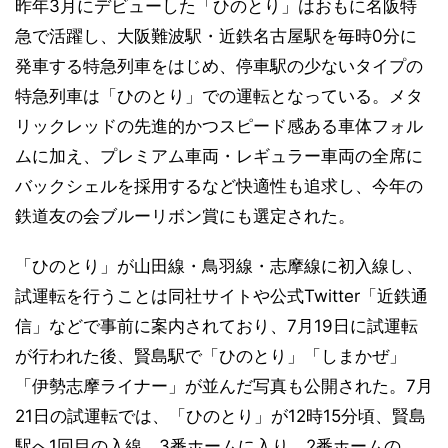
昨年3月にデビューした「ひのとり」はおもに名阪特
急で活躍し、大阪難波駅・近鉄名古屋駅を毎時0分に
発車する特急列車をはじめ、停車駅の少ないタイプの
特急列車は「ひのとり」での運転となっている。メタ
リックレッドの先進的かつスピード感ある車体フォル
ムに加え、プレミアム車両・レギュラー車両の全席に
バックシェルを採用するなど快適性も追求し、今年の
鉄道友の会ブルーリボン賞にも選定された。
「ひのとり」が山田線・鳥羽線・志摩線に初入線し、
試運転を行うことは同社サイトや公式Twitter「近鉄通
信」などで事前に案内されており、7月19日に試運転
が行われた後、賢島駅で「ひのとり」「しまかぜ」
「伊勢志摩ライナー」が並んだ写真も公開された。7月
21日の試運転では、「ひのとり」が12時15分頃、賢島
駅へ1回目の入線。3番ホームに入り、2番ホームの