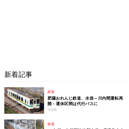
新着記事
鉄道
肥薩おれんじ鉄道、水俣～川内間運転再
開 - 運休区間は代行バスに
14分前
鉄道