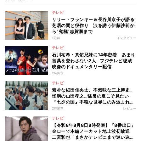
テレビ
リリー・フランキー＆長谷川京子が語る
芝居の間と役作り 涙を誘う伊藤沙莉か
ら“究極”志賀勝まで
1分前
インタビュー
テレビ
石川祐希・真佑兄妹に14年密着 あまり
言葉を交わさない2人…フジテレビ秘蔵
映像のドキュメンタリー配信
2時間前
テレビ
素朴な細田佳央太、不気味な三上博史、
怪演の山田孝之…猛暑の夏こそ見たい
『七夕の国』不穏な世界にのみ込まれる
超常ミステリー
2時間前
レビュー
テレビ
【令和8年8月8日8時発表】『8番出口』
金ローで本編ノーカット地上波初放送
二宮和也「まさかテレビにまで迷い込ん