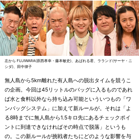
左から FUJIWARA(原西孝幸・藤本敏史)、あばれる君、ラランド(サーヤ・ニ
シダ)、田中律子
無人島から5km離れた有人島への脱出タイムを競うこ
の企画。今回は45リットルのバッグに入るものであれ
ば水と食料以外なら持ち込み可能といういつもの「ワ
ンバッグシステム」に加えて新ルールが。それは「よ
る8時までに無人島から1.5キロ先にあるチェックポイ
ントに到達できなければその時点で脱落」というも
の。この新ルールが挑戦者たちにどのような影響を与