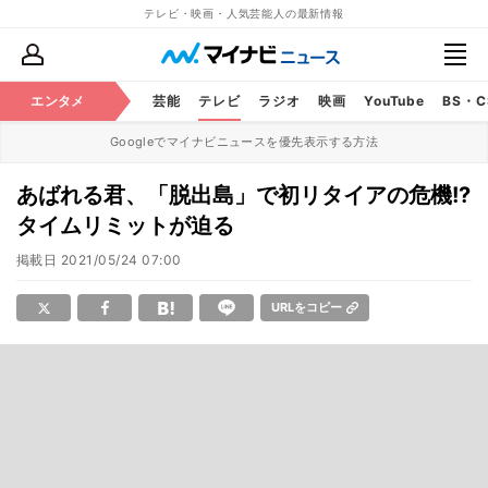
テレビ・映画・人気芸能人の最新情報
エンタメ
芸能
テレビ
ラジオ
映画
YouTube
BS・
Googleでマイナビニュースを優先表示する方法
あばれる君、「脱出島」で初リタイアの危機!?
タイムリミットが迫る
掲載日
2021/05/24 07:00
URLをコピー