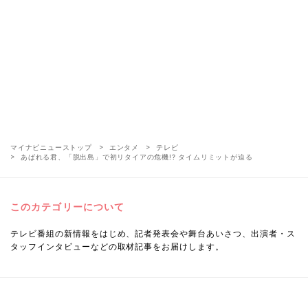
マイナビニューストップ
エンタメ
テレビ
あばれる君、「脱出島」で初リタイアの危機!? タイムリミットが迫る
このカテゴリーについて
テレビ番組の新情報をはじめ、記者発表会や舞台あいさつ、出演者・ス
タッフインタビューなどの取材記事をお届けします。