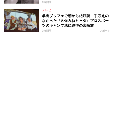
でしまうとは」
2時間前
テレビ
暴走ブッフェで朝から絶好調 手応えの
なかった『久保みねヒャダ』プロスポー
ツのキャンプ地に納得の宮崎旅
3時間前
レポート