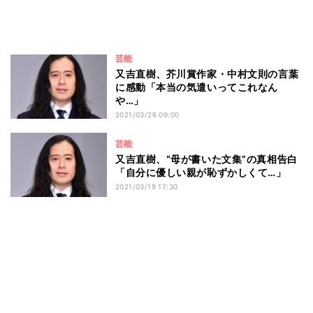
芸能
又吉直樹、芥川賞作家・中村文則の言葉
に感動「本当の気遣いってこれなん
や…」
2021/03/26 09:00
芸能
又吉直樹、“母が書いた文集”の真相告白
「自分に優しい親が恥ずかしくて…」
2021/03/19 17:30