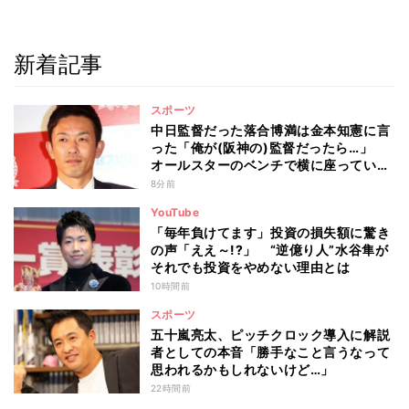
新着記事
スポーツ
中日監督だった落合博満は金本知憲に言
った「俺が(阪神の)監督だったら…」
オールスターのベンチで横に座っていた
赤星憲広が聞いた会話とは
8分前
YouTube
「毎年負けてます」投資の損失額に驚き
の声「ええ～!?」 “逆億り人”水谷隼が
それでも投資をやめない理由とは
10時間前
スポーツ
五十嵐亮太、ピッチクロック導入に解説
者としての本音「勝手なこと言うなって
思われるかもしれないけど…」
22時間前