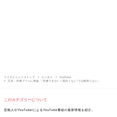
マイナビニューストップ
エンタメ
YouTube
又吉、共感ブームに持論「“共感できない＝面白くない”では絶対にない」
このカテゴリーについて
芸能人やYouTuberによるYouTube番組の最新情報を紹介。