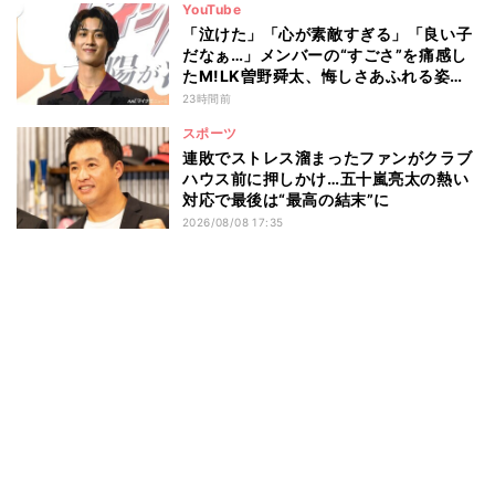
YouTube
「泣けた」「心が素敵すぎる」「良い子
だなぁ…」メンバーの“すごさ”を痛感し
たM!LK曽野舜太、悔しさあふれる姿に
ファン感動
23時間前
スポーツ
連敗でストレス溜まったファンがクラブ
ハウス前に押しかけ…五十嵐亮太の熱い
対応で最後は“最高の結末”に
2026/08/08 17:35