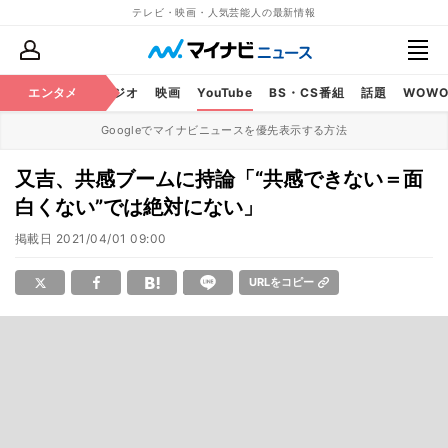
テレビ・映画・人気芸能人の最新情報
芸能
エンタメ
テレビ
ラジオ
映画
YouTube
BS・CS番組
話題
WOW
Googleでマイナビニュースを優先表示する方法
又吉、共感ブームに持論「“共感できない＝面
白くない”では絶対にない」
掲載日
2021/04/01 09:00
URLをコピー