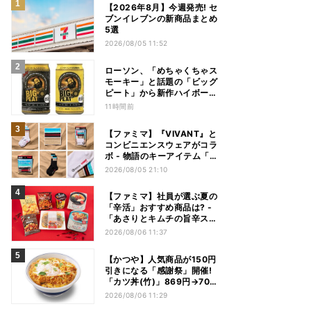
【2026年8月】今週発売! セ
ブンイレブンの新商品まとめ
5選
2026/08/05 11:52
ローソン、「めちゃくちゃス
モーキー」と話題の「ビッグ
ピート」から新作ハイボール
缶＆ミニボトル発売
11時間前
【ファミマ】『VIVANT』と
コンビニエンスウェアがコラ
ボ - 物語のキーアイテム「別
班饅頭」も発売
2026/08/05 21:10
【ファミマ】社員が選ぶ夏の
「辛活」おすすめ商品は? -
「あさりとキムチの旨辛スン
ドゥブチゲ」「鬼金棒監修
2026/08/06 11:37
カラシビ焼き味噌らー麺」
「辛さがやみつき! ヤンニョ
【かつや】人気商品が150円
ムチキン」など
引きになる「感謝祭」開催!
「カツ丼(竹)」869円→704
円、「ロースカツ定食」913
2026/08/06 11:29
円→748円に - 8日間限定