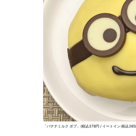
「バナナミルク ボブ」(税込378円 / イートイン:税込385