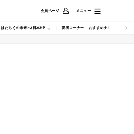
会員ページ
メニュー
はたらくの未来へ/日本HP
読者コーナー
おすすめナビ
マイナビB