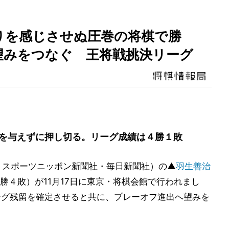
りを感じさせぬ圧巻の将棋で勝
望みをつなぐ 王将戦挑決リーグ
を与えずに押し切る。リーグ成績は４勝１敗
：スポーツニッポン新聞社・毎日新聞社）の▲
羽生善治
勝４敗）が11月17日に東京・将棋会館で行われまし
ーグ残留を確定させると共に、プレーオフ進出へ望みを