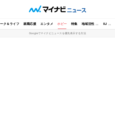
ワーク＆ライフ
就職応援
エンタメ
ホビー
特集
地域活性
IIJ
Googleでマイナビニュースを優先表示する方法