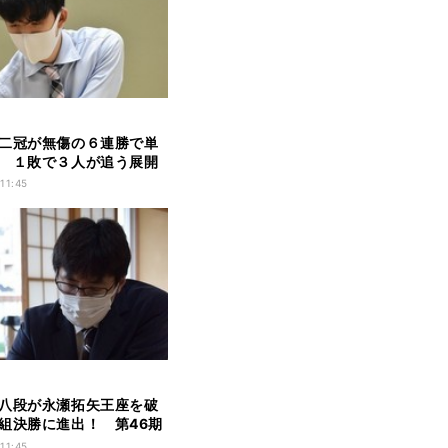
二冠が無傷の６連勝で単
 １敗で３人が追う展開
9期順位戦Ｂ級２組
 11:45
八段が永瀬拓矢王座を破
組決勝に進出！ 第46期
戦者決定トーナメント
 11:45