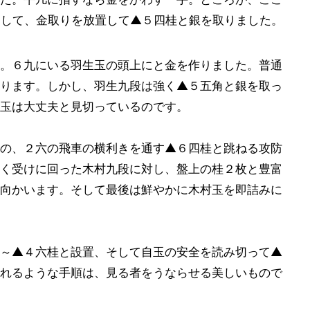
そして、金取りを放置して▲５四桂と銀を取りました。
。６九にいる羽生玉の頭上にと金を作りました。普通
ります。しかし、羽生九段は強く▲５五角と銀を取っ
玉は大丈夫と見切っているのです。
の、２六の飛車の横利きを通す▲６四桂と跳ねる攻防
く受けに回った木村九段に対し、盤上の桂２枚と豊富
向かいます。そして最後は鮮やかに木村玉を即詰みに
～▲４六桂と設置、そして自玉の安全を読み切って▲
れるような手順は、見る者をうならせる美しいもので