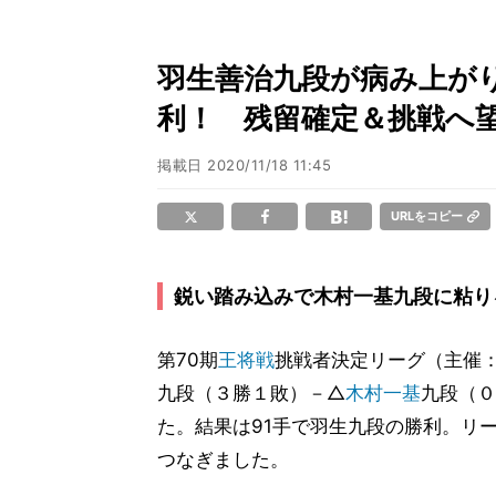
羽生善治九段が病み上が
利！ 残留確定＆挑戦へ
掲載日
2020/11/18 11:45
URLをコピー
鋭い踏み込みで木村一基九段に粘り
第70期
王将戦
挑戦者決定リーグ（主催
九段（３勝１敗）－△
木村一基
九段（０
た。結果は91手で羽生九段の勝利。リ
つなぎました。