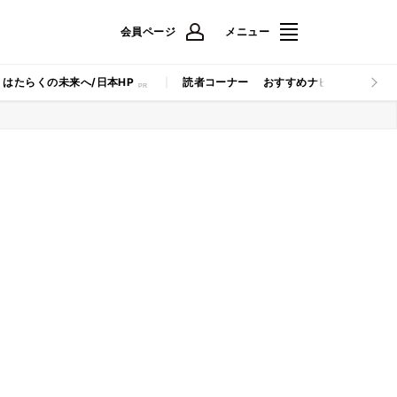
会員ページ
メニュー
はたらくの未来へ/日本HP
読者コーナー
おすすめナビ
マイナビB