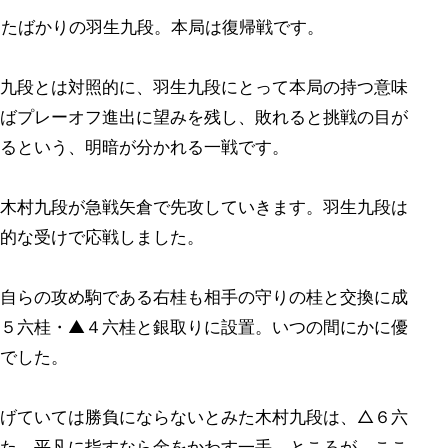
院したばかりの羽生九段。本局は復帰戦です。
九段とは対照的に、羽生九段にとって本局の持つ意味
ばプレーオフ進出に望みを残し、敗れると挑戦の目が
るという、明暗が分かれる一戦です。
木村九段が急戦矢倉で先攻していきます。羽生九段は
的な受けで応戦しました。
自らの攻め駒である右桂も相手の守りの桂と交換に成
５六桂・▲４六桂と銀取りに設置。いつの間にかに優
でした。
げていては勝負にならないとみた木村九段は、△６六
た。平凡に指すなら金をかわす一手。ところが、ここ