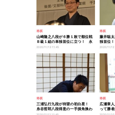
将棋
将棋
山崎隆之八段が６勝１敗で順位戦
藤井聡太
Ｂ級１組の単独首位に立つ！ 永
独首位！
瀬拓矢王座は２敗に後退
に 第7
2020/11/13 11:45
2020/11/12
将棋
将棋
三浦弘行九段が待望の初白星！
広瀬章人
糸谷哲郎八段得意の一手損角換わ
って勝者
りを破る 第79期Ａ級順位戦
棋王戦挑
2020/11/11 11:45
2020/11/10