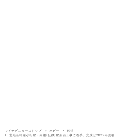
マイナビニューストップ
ホビー
鉄道
北陸新幹線小松駅・南越(仮称)駅新築工事に着手、完成は2022年夏頃