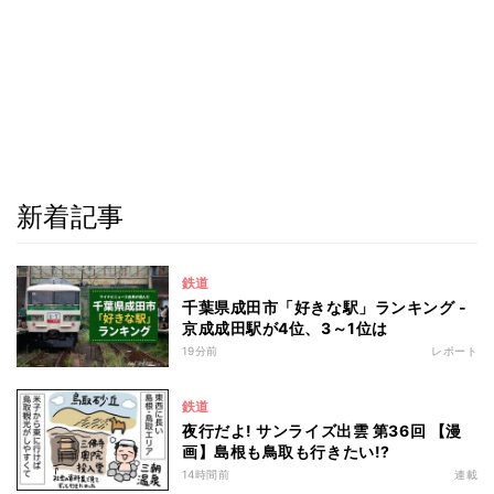
新着記事
鉄道
千葉県成田市「好きな駅」ランキング -
京成成田駅が4位、3～1位は
19分前
レポート
鉄道
夜行だよ! サンライズ出雲 第36回 【漫
画】島根も鳥取も行きたい!?
14時間前
連載