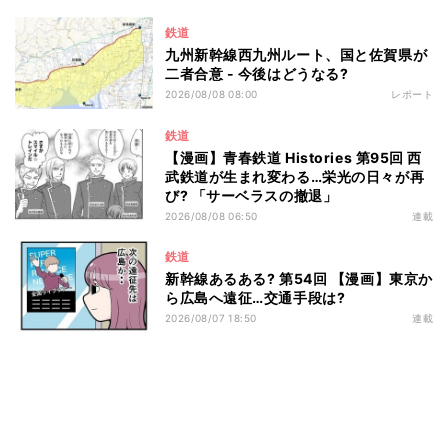
鉄道
九州新幹線西九州ルート、国と佐賀県が
二者合意 - 今後はどうなる?
2026/08/08 08:00
レポート
鉄道
【漫画】青春鉄道 Histories 第95回 西
武鉄道が生まれ変わる…栄光の日々が再
び? 「サーベラスの撤退」
2026/08/08 06:50
連載
鉄道
新幹線あるある? 第54回 【漫画】東京か
ら広島へ遠征…交通手段は?
2026/08/07 18:50
連載