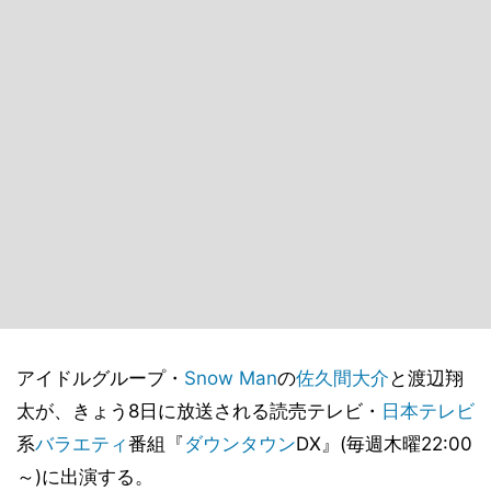
アイドルグループ・
Snow Man
の
佐久間大介
と渡辺翔
太が、きょう8日に放送される読売テレビ・
日本テレビ
系
バラエティ
番組『
ダウンタウン
DX』(毎週木曜22:00
～)に出演する。