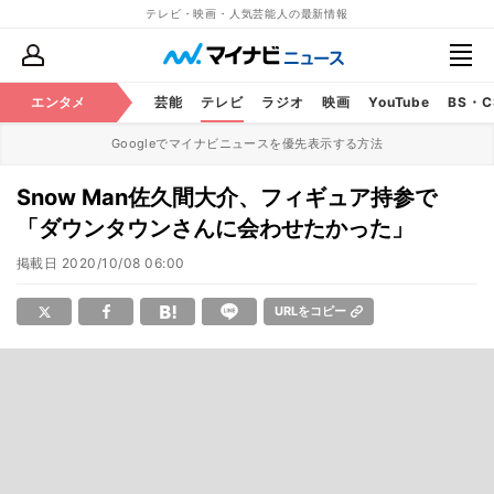
テレビ・映画・人気芸能人の最新情報
エンタメ
芸能
テレビ
ラジオ
映画
YouTube
BS・
Googleでマイナビニュースを優先表示する方法
Snow Man佐久間大介、フィギュア持参で
「ダウンタウンさんに会わせたかった」
掲載日
2020/10/08 06:00
URLをコピー