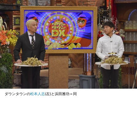
ダウンタウンの
松本人志
(左)と浜田雅功＝同