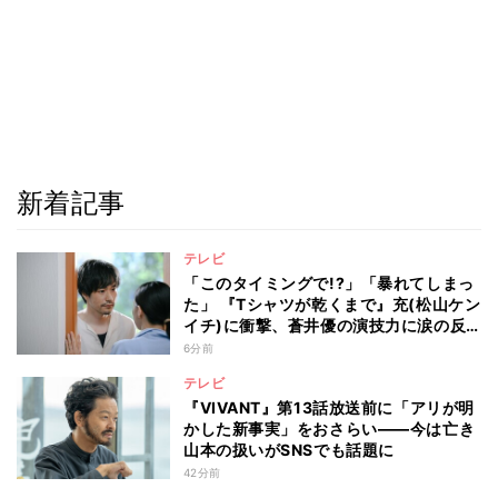
新着記事
テレビ
「このタイミングで!?」「暴れてしまっ
た」 『Tシャツが乾くまで』充(松山ケン
イチ)に衝撃、蒼井優の演技力に涙の反
響も
6分前
テレビ
『VIVANT』第13話放送前に「アリが明
かした新事実」をおさらい――今は亡き
山本の扱いがSNSでも話題に
42分前