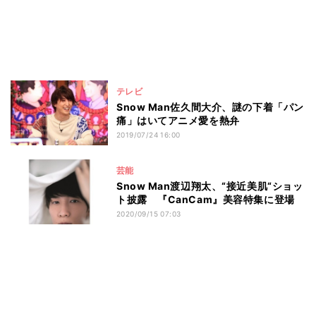
テレビ
Snow Man佐久間大介、謎の下着「パン
痛」はいてアニメ愛を熱弁
2019/07/24 16:00
芸能
Snow Man渡辺翔太、“接近美肌“ショッ
ト披露 『CanCam』美容特集に登場
2020/09/15 07:03