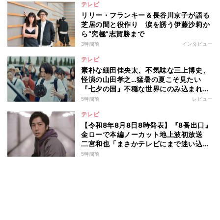
テレビ
リリー・フランキー＆長谷川京子が語る
芝居の間と役作り 涙を誘う伊藤沙莉か
ら“究極”志賀勝まで
3時間前
インタビュー
テレビ
素朴な細田佳央太、不気味な三上博史、
怪演の山田孝之…猛暑の夏こそ見たい
『七夕の国』不穏な世界にのみ込まれる
超常ミステリー
5時間前
レビュー
テレビ
【令和8年8月8日8時発表】『8番出口』
金ローで本編ノーカット地上波初放送
二宮和也「まさかテレビにまで迷い込ん
でしまうとは」
5時間前