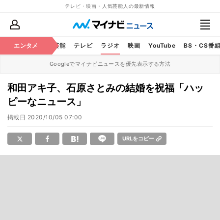
テレビ・映画・人気芸能人の最新情報
エンタメ
芸能
テレビ
ラジオ
映画
YouTube
BS・CS番
Googleでマイナビニュースを優先表示する方法
和田アキ子、石原さとみの結婚を祝福「ハッ
ピーなニュース」
掲載日
2020/10/05 07:00
URLをコピー