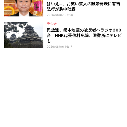
はいえ…」お笑い芸人の離婚発表に有吉
弘行が胸中吐露
2026/08/07 07:00
ラジオ
民放連、熊本地震の被災者へラジオ200
台 NHKは受信料免除、避難所にテレビ
も
2026/08/06 16:17