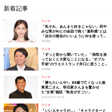
新着記事
ラジオ
「私それ、あんまり好きじゃない」田中
みな実がAIとの会話で抱く“違和感”とは
「自分の都合のいいようにAIを使ってる
人たちって…」
2時間前
ラジオ
「ずっと前から聞いていた」「病気を放
っておくと大変なことになる」“ダブル
手術”のウエストランド井口に思うこと…
有吉弘行が本音を明かした“仕事と病
3時間前
気”の向き合い方
ラジオ
「勝ちたいんや!」86歳で亡くなった板
東英二さん、明石家さんまを驚かせ
た“女装”秘話「執念がすごい」
2026/08/07 08:00
ラジオ
「いい人キャラが…」「キャラクターと