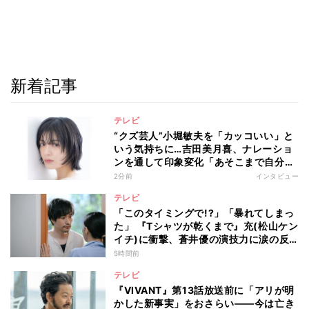
新着記事
テレビ
“クズ芸人”小堀敏夫を「カッコいい」と
いう気持ちに…吉田美月喜、ナレーショ
ンを通して印象変化「あそこまで自分に
正直に生きられる人は、なかなかいな
2分前
インタビュー
い」
テレビ
「このタイミングで!?」「暴れてしまっ
た」 『Tシャツが乾くまで』充(松山ケン
イチ)に衝撃、蒼井優の演技力に涙の反
響も
5時間前
テレビ
『VIVANT』第13話放送前に「アリが明
かした新事実」をおさらい――今は亡き