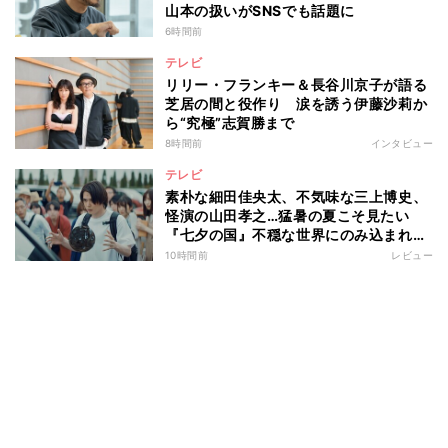
山本の扱いがSNSでも話題に
6時間前
テレビ
リリー・フランキー＆長谷川京子が語る
芝居の間と役作り 涙を誘う伊藤沙莉か
ら“究極”志賀勝まで
8時間前
インタビュー
テレビ
素朴な細田佳央太、不気味な三上博史、
怪演の山田孝之…猛暑の夏こそ見たい
『七夕の国』不穏な世界にのみ込まれる
超常ミステリー
10時間前
レビュー