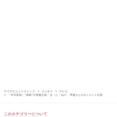
マイナビニューストップ
エンタメ
テレビ
『半沢直樹』“黒崎”片岡愛之助「ま・た・ね!!」 堺雅人との2ショット公開
このカテゴリーについて