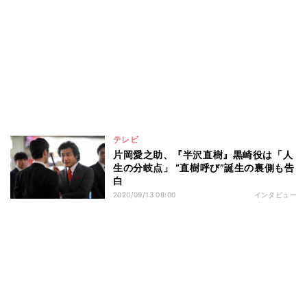
テレビ
片岡愛之助、『半沢直樹』黒崎役は「人
生の分岐点」 “直樹呼び”誕生の裏側も告
白
2020/09/13 08:00
インタビュー