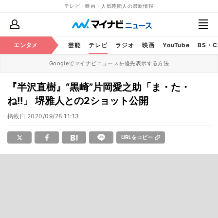
テレビ・映画・人気芸能人の最新情報
エンタメ
芸能
テレビ
ラジオ
映画
YouTube
BS・
Googleでマイナビニュースを優先表示する方法
『半沢直樹』“黒崎”片岡愛之助「ま・た・
ね!!」 堺雅人との2ショット公開
掲載日
2020/09/28 11:13
URLをコピー