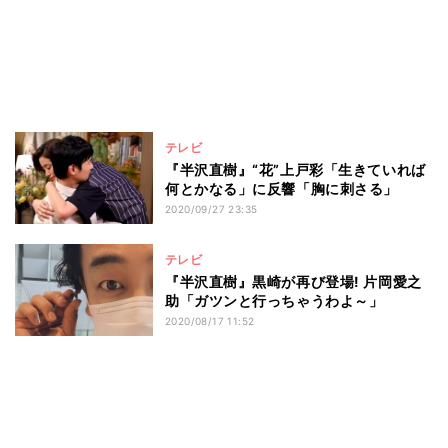
テレビ
『半沢直樹』“花”上戸彩「生きていれば
何とかなる」に反響「胸に刺さる」
2020/09/27 23:35
テレビ
『半沢直樹』黒崎が再び登場! 片岡愛之
助「ガツンと行っちゃうわよ～」
2020/08/17 11:52