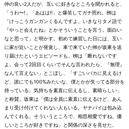
仲の良い2人だが、互いに好きなところを聞かれると、
「うわ〜!」「あはは!!」と爆笑してガチ照れ。栁は
「けっこうガンガンくるんですよ。いきなりタメ語で
『やっと会えたね』とかそういうことを言う。面白い
なと思って」と明かす。初めて練習した日には、互い
に家が近いことが発覚し、車で来ていた栁が坂東を送
り届けたというエピソードも。栁は「断れないです
よ。会って2回目くらいでそんな言われたら、『無理』
なんて言えない」とこぼし、「すごいバカに見えるけ
ど、誰にでも100%みたいな、僕とかが失ってる部分を
持っている。気持ちを素直に伝えるし、素晴らしい」
と称賛。坂東は「僕は全員に素直に伝えるけど、あん
まり受け付けてくれない人もいる。ヤナパイは包み込
んでくれる。そういうところで、相思相愛ですね。優
しいところが好きですね」と関係の深さを見せた。