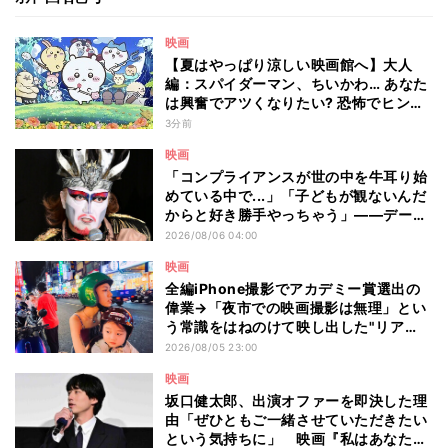
映画
【夏はやっぱり涼しい映画館へ】大人
編：スパイダーマン、ちいかわ… あなた
は興奮でアツくなりたい? 恐怖でヒンヤ
リしたい? - 編集部が注目する最新映画5
3分前
選
映画
「コンプライアンスが世の中を牛耳り始
めている中で...」「子どもが観ないんだ
からと好き勝手やっちゃう」――デーモ
ン閣下が語る映画『レディ・オア・ノッ
2026/08/06 04:00
ト2』の"狂気"とは?
映画
全編iPhone撮影でアカデミー賞選出の
偉業→「夜市での映画撮影は無理」とい
う常識をはねのけて映し出した"リア
ル"とは――ツォウ監督が語る映画『左
2026/08/05 23:00
利き少女』の舞台裏
映画
坂口健太郎、出演オファーを即決した理
由「ぜひともご一緒させていただきたい
という気持ちに」 映画『私はあなたを