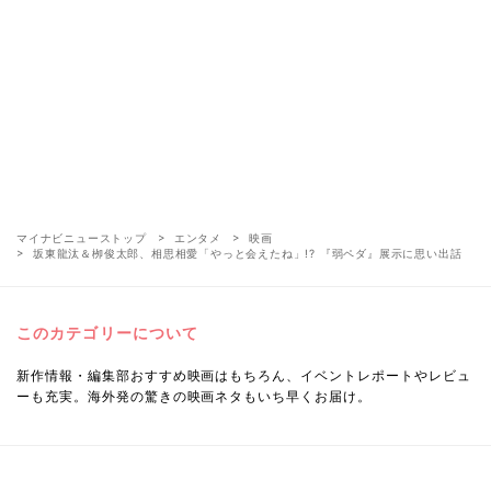
マイナビニューストップ
エンタメ
映画
坂東龍汰＆栁俊太郎、相思相愛「やっと会えたね」!? 『弱ペダ』展示に思い出話
このカテゴリーについて
新作情報・編集部おすすめ映画はもちろん、イベントレポートやレビュ
ーも充実。海外発の驚きの映画ネタもいち早くお届け。