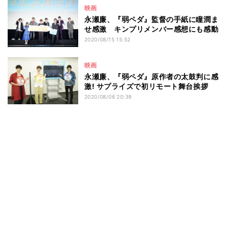
映画
永瀬廉、『弱ペダ』監督の手紙に瞳潤ま
せ感激 キンプリメンバー感想にも感動
2020/08/15 15:52
映画
永瀬廉、『弱ペダ』原作者の太鼓判に感
激! サプライズで初リモート舞台挨拶
2020/08/06 20:39