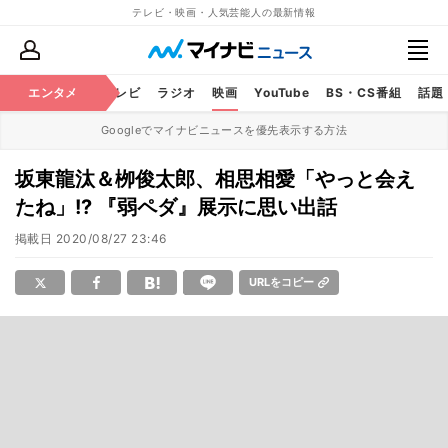
テレビ・映画・人気芸能人の最新情報
エンタメ
芸能
テレビ
ラジオ
映画
YouTube
BS・CS番組
話題
Googleでマイナビニュースを優先表示する方法
坂東龍汰＆栁俊太郎、相思相愛「やっと会え
たね」!? 『弱ペダ』展示に思い出話
掲載日
2020/08/27 23:46
URLをコピー