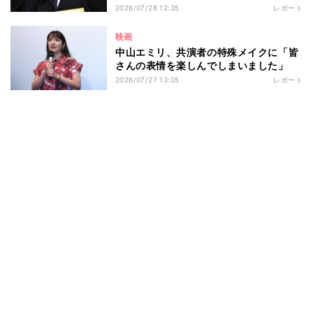
知らない、』完成披露舞台挨拶
2026/07/28 12:35
レポート
映画
中山エミリ、共演者の特殊メイクに「皆
さんの表情を楽しんでしまいました」
2026/07/27 13:05
レポート