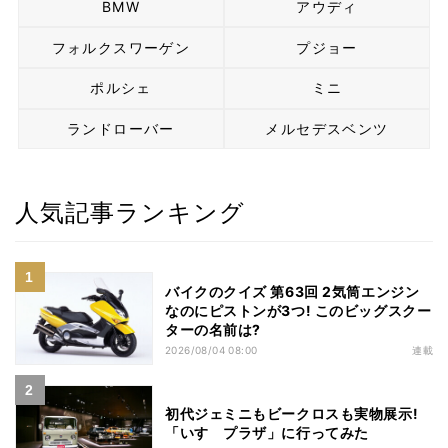
BMW
アウディ
フォルクスワーゲン
プジョー
ポルシェ
ミニ
ランドローバー
メルセデスベンツ
人気記事ランキング
バイクのクイズ 第63回 2気筒エンジン
なのにピストンが3つ! このビッグスクー
ターの名前は?
2026/08/04 08:00
連載
初代ジェミニもビークロスも実物展示!
「いすゞプラザ」に行ってみた