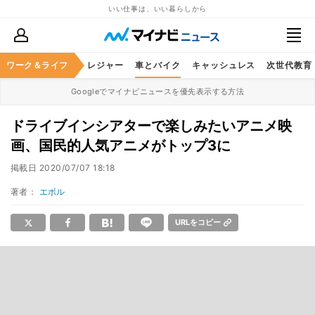
いい仕事は、いい暮らしから
ヘルスケア
ワーク＆ライフ
グルメ
レジャー
車とバイク
キャッシュレス
次世代教育
Googleでマイナビニュースを優先表示する方法
ドライブインシアターで楽しみたいアニメ映
画、国民的人気アニメがトップ3に
掲載日
2020/07/07 18:18
著者：
エボル
URLをコピー