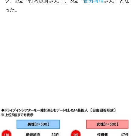
ツ、2位「竹内涼真さん」、3位「
菅田将暉
さん」とな
った。