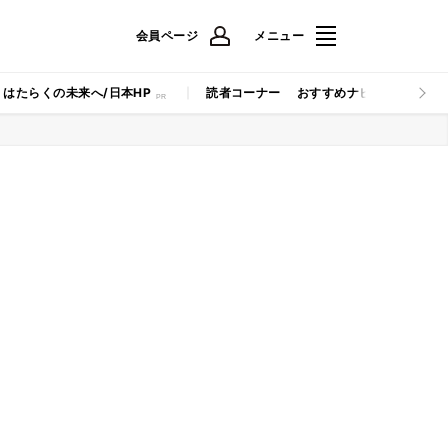
会員ページ
メニュー
はたらくの未来へ/日本HP
読者コーナー
おすすめナビ
マイナビB