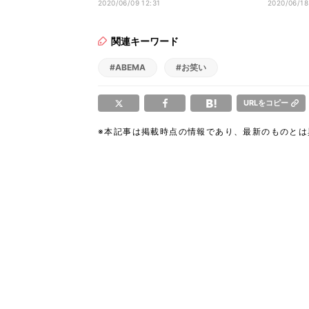
も…」
ン」の声
2020/06/09 12:31
2020/06/18
関連キーワード
#ABEMA
#お笑い
URLをコピー
※本記事は掲載時点の情報であり、最新のものと