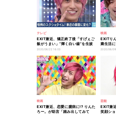
テレビ
映画
EXIT兼近、矯正終了後「すげぇご
EXIT
飯がうまい」“輝く白い歯”を生披
粛生活に
露
ねーか!
2020/06/22 16:03
2020/06/09
映画
芸能
EXIT兼近、恋愛に臆病に!? りんた
EXIT
ろー。が助言「踏み出してみて
笑顔ショ