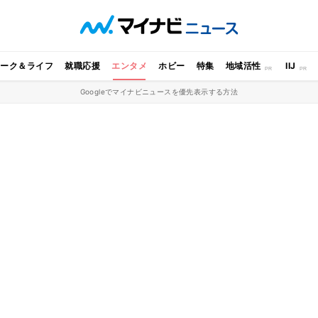
ワーク＆ライフ
就職応援
エンタメ
ホビー
特集
地域活性
IIJ
Googleでマイナビニュースを優先表示する方法