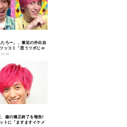
りんたろー。、兼近の外出自
ツッコミ「思うツボじゃ
」
 20:45
兼近、歯の矯正終了を報告!
ットに「ますますイケメ