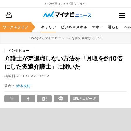
いい仕事は、いい暮らしから
ワーク＆ライフ
キャリア
ビジネススキル
マネー
暮らし
ヘ
Googleでマイナビニュースを優先表示する方法
インタビュー
介護士が寿退職しない方法を「月収を約10倍
にした派遣介護士」に聞いた
掲載日
2020/03/29 05:02
著者：
鈴木友紀
URLをコピー