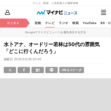
テレビ・映画・人気芸能人の最新情報
エンタメ
芸能
テレビ
ラジオ
映画
YouTube
BS・
Googleでマイナビニュースを優先表示する方法
水卜アナ、オードリー若林は50代の雰囲気
「どこに行くんだろう」
掲載日
2020/02/28 20:00
URLをコピー