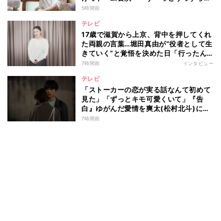
けど右肩上がり続けられていた」
5時間前
テレビ
17歳で滋賀から上京、背中を押してくれ
た両親の言葉…堀田真由が“役者として生
きていく”と覚悟を決めた日「行ったん
やったら、もう帰られへんな」
7時間前
インタビュー
テレビ
「ストーカーの恋が実る話なんて初めて
見た」「ずっとキモ可愛くいて」『告
白』ゆがんだ愛情を爽太(松村北斗)に向
ける視聴者の声
7時間前