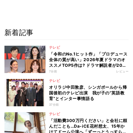
新着記事
テレビ
「令和のNo.1ヒット作」「プロデュース
全体の質が高い」2026年夏ドラマのオ
ススメTOP5作は? ドラマ解説者が20作
の傾向を“視聴率無視”で徹底分析
7分前
レビュー
テレビ
オリラジ中田敦彦、シンガポールから帰
国後初のテレビ出演 我が子の“英語教
育”とインター事情語る
37分前
テレビ
「活動費300万円ください」と会社に頼
んだことも…Da-iCE花村想太、15年か
けてドーム公演へ「ずーっとうっすらや