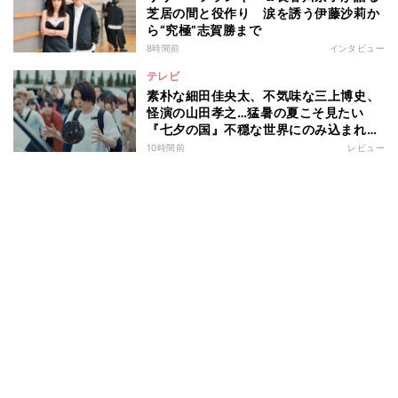
芝居の間と役作り 涙を誘う伊藤沙莉か
ら“究極”志賀勝まで
8時間前
インタビュー
テレビ
素朴な細田佳央太、不気味な三上博史、
怪演の山田孝之…猛暑の夏こそ見たい
『七夕の国』不穏な世界にのみ込まれる
超常ミステリー
10時間前
レビュー