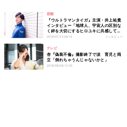
芸能
『ウルトラマンタイガ』主演・井上祐貴
インタビュー「地球人、宇宙人の区別な
く絆を大切にするヒロユキに共感してほ
しい」
2019/07/13 08:13
インタビュー
テレビ
杏『偽装不倫』撮影終了で涙 育児と両
立「倒れちゃうんじゃないかと」
2019/09/08 12:00