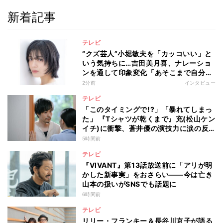
新着記事
テレビ
“クズ芸人”小堀敏夫を「カッコいい」と
いう気持ちに…吉田美月喜、ナレーショ
ンを通して印象変化「あそこまで自分に
正直に生きられる人は、なかなかいな
2分前
インタビュー
い」
テレビ
「このタイミングで!?」「暴れてしまっ
た」 『Tシャツが乾くまで』充(松山ケン
イチ)に衝撃、蒼井優の演技力に涙の反
響も
5時間前
テレビ
『VIVANT』第13話放送前に「アリが明
かした新事実」をおさらい――今は亡き
山本の扱いがSNSでも話題に
6時間前
テレビ
リリー・フランキー＆長谷川京子が語る