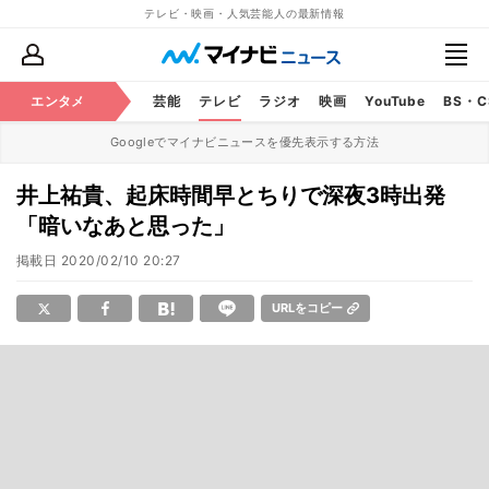
テレビ・映画・人気芸能人の最新情報
エンタメ
芸能
テレビ
ラジオ
映画
YouTube
BS・
Googleでマイナビニュースを優先表示する方法
井上祐貴、起床時間早とちりで深夜3時出発
「暗いなあと思った」
掲載日
2020/02/10 20:27
URLをコピー