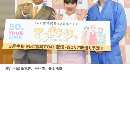
(左から)高橋克典、平祐奈、井上祐貴