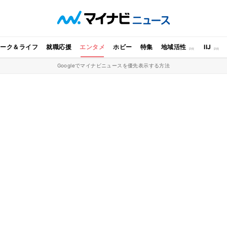
ワーク＆ライフ
就職応援
エンタメ
ホビー
特集
地域活性
IIJ
Googleでマイナビニュースを優先表示する方法