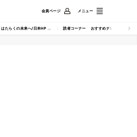
会員ページ
メニュー
はたらくの未来へ/日本HP
読者コーナー
おすすめナビ
マイナビB