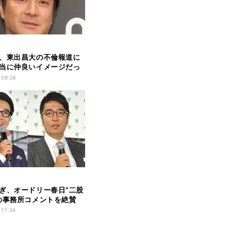
、東出昌大の不倫報道に
当に仲良いイメージだっ
」
 09:26
ぎ、オードリー春日“二股
の事務所コメントを絶賛
 17:34