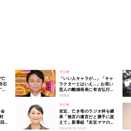
ラジオ
で亡
「いい人キャラが…」「キャ
明石
ラクターとはいえ…」お笑い
”秘
芸人の離婚発表に有吉弘行が
胸中吐露
1時間前
ラジオ
回会
友近、亡き母のラジオ枠を継
対
承「無言の遺言だと勝手に捉
が回
えて」新番組『友近ママの娘
たの
の魔法の引出し段取りしま
2026/08/05 23:20