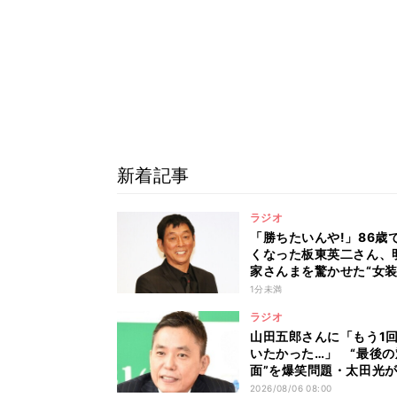
新着記事
ラジオ
「勝ちたいんや!」86歳
くなった板東英二さん、
家さんまを驚かせた“女装
話「執念がすごい」
1分未満
ラジオ
山田五郎さんに「もう1
いたかった…」 “最後の
面”を爆笑問題・太田光
顧「お別れに呼んでくれ
2026/08/06 08:00