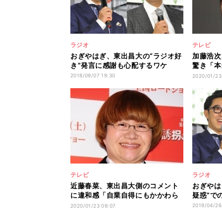
ラジオ
テレビ
おぎやはぎ、東出昌大の“ラジオ好
加藤浩次
き”発言に感謝も心配するワケ
驚き「本
たので…
2018/09/07 19:30
2020/01/23
テレビ
ラジオ
近藤春菜、東出昌大側のコメント
おぎやは
に違和感「自業自得にもかかわら
疑惑”で
ず…」
2019/04/26
2020/01/23 09:07