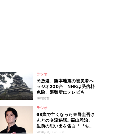
ラジオ
民放連、熊本地震の被災者へ
ラジオ200台 NHKは受信料
免除、避難所にテレビも
16時間前
ラジオ
68歳で亡くなった東野圭吾さ
んとの交流秘話…福山雅治、
生前の思い出を告白「『ちょ
っと寂しいじゃないですか』
2026/08/05 08:00