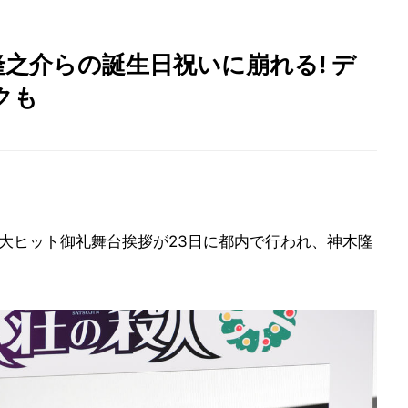
之介らの誕生日祝いに崩れる! デ
クも
)の大ヒット御礼舞台挨拶が23日に都内で行われ、神木隆