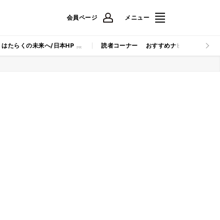
会員ページ
メニュー
はたらくの未来へ/日本HP
読者コーナー
おすすめナビ
マイナビB