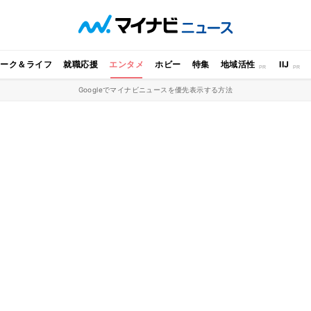
ワーク＆ライフ
就職応援
エンタメ
ホビー
特集
地域活性
IIJ
Googleでマイナビニュースを優先表示する方法