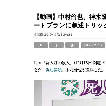
【動画】中村倫也、神木隆
ートプランに叙述トリッ
掲載日
2019/12/23 20:22
URLをコピー
映画『屍人荘の殺人』(12月13日公開
之介、
浜辺美波
、中村倫也が登場した。