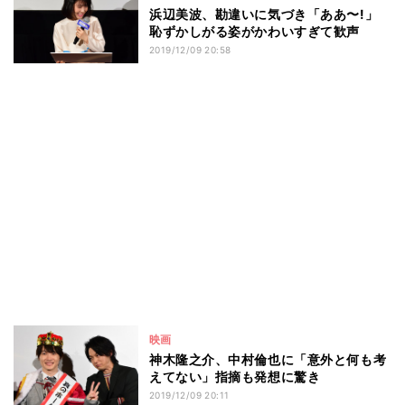
浜辺美波、勘違いに気づき「ああ〜!」
恥ずかしがる姿がかわいすぎて歓声
2019/12/09 20:58
映画
神木隆之介、中村倫也に「意外と何も考
えてない」指摘も発想に驚き
2019/12/09 20:11