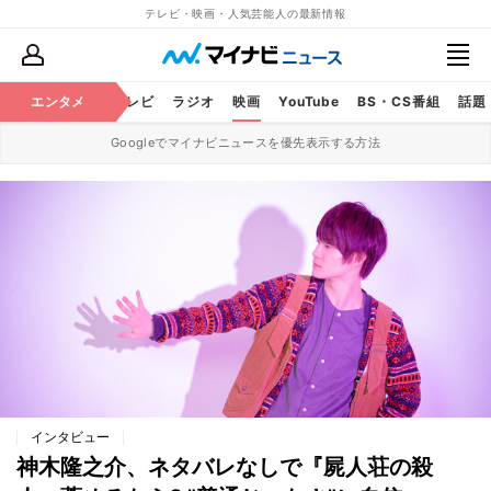
テレビ・映画・人気芸能人の最新情報
エンタメ
芸能
テレビ
ラジオ
映画
YouTube
BS・CS番組
話題
Googleでマイナビニュースを優先表示する方法
インタビュー
神木隆之介、ネタバレなしで『屍人荘の殺