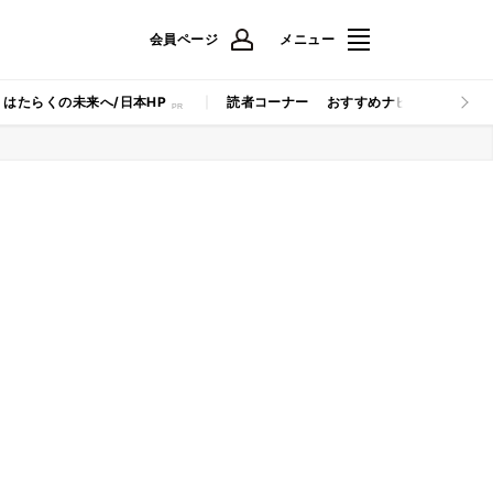
会員ページ
メニュー
はたらくの未来へ/日本HP
読者コーナー
おすすめナビ
マイナビB