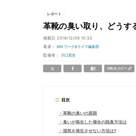
レポート
革靴の臭い取り、どうする
掲載日
2019/12/09 10:33
著者：
MN ワーク&ライフ編集部
監修者：
川口貴史
URLをコピー
目次
革靴の臭いの原因
臭いが発生した場合の脱臭方法は
湿気を発生させない方法は?