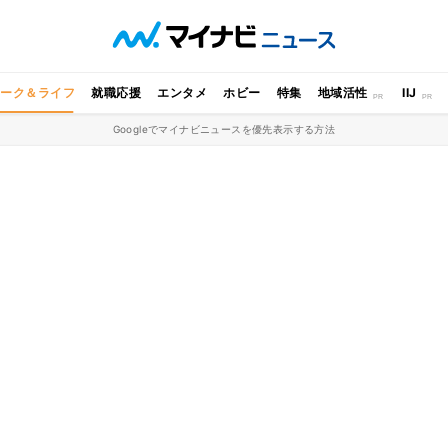
ワーク＆ライフ
就職応援
エンタメ
ホビー
特集
地域活性
IIJ
Googleでマイナビニュースを優先表示する方法