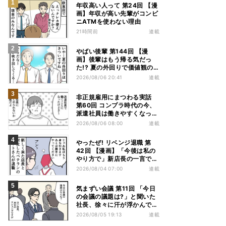
年収高い人って 第24回 【漫
画】年収が高い先輩がコンビ
ニATMを使わない理由
21時間前
連載
やばい後輩 第144回 【漫
画】後輩はもう帰る気だっ
た!? 夏の外回りで価値観の
違いを実感
2026/08/06 20:41
連載
非正規雇用にまつわる実話
第60回 コンプラ時代の今、
派遣社員は働きやすくなっ
た?
2026/08/06 08:00
連載
やったぜ! リベンジ退職 第
42回 【漫画】「今後は私の
やり方で」新店長の一言でベ
テラン退職→崩壊した現場
2026/08/04 07:00
連載
気まずい会議 第11回 「今日
の会議の議題は?」と聞いた
社長、徐々に汗が浮かんでき
た
2026/08/05 19:13
連載