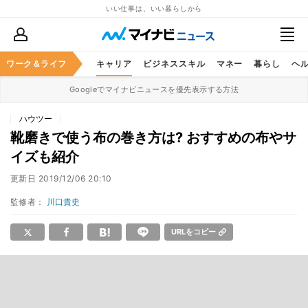
いい仕事は、いい暮らしから
ワーク＆ライフ
キャリア
ビジネススキル
マネー
暮らし
ヘ
Googleでマイナビニュースを優先表示する方法
ハウツー
靴磨きで使う布の巻き方は? おすすめの布やサ
イズも紹介
更新日
2019/12/06 20:10
監修者：
川口貴史
URLをコピー