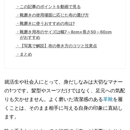
この記事のポイントを動画で見る
靴磨きの使用場面に応じた布の選び方
靴磨きに使うおすすめの布は?
靴磨き用布のサイズは幅7～8cm×長さ50～60cm
がおすすめ
【写真で解説】布の巻き方のコツと注意点
まとめ
就活生や社会人にとって、身だしなみは大切なマナー
の1つです。髪型やスーツだけではなく、足元への気配
りも欠かせません。よく磨いた清潔感のある
革靴
を履
くことは、そのまま相手に与える自身の印象に直結し
ます。